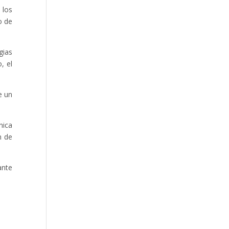
 los
o de
gias
, el
e un
nica
n de
ante