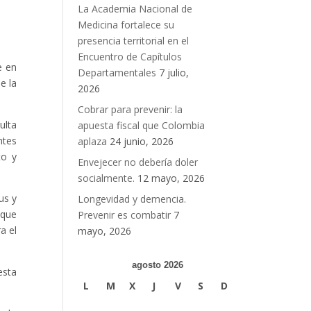
La Academia Nacional de
Medicina fortalece su
presencia territorial en el
Encuentro de Capítulos
e en
Departamentales
7 julio,
e la
2026
Cobrar para prevenir: la
ulta
apuesta fiscal que Colombia
ntes
aplaza
24 junio, 2026
to y
Envejecer no debería doler
socialmente.
12 mayo, 2026
us y
Longevidad y demencia.
 que
Prevenir es combatir
7
a el
mayo, 2026
agosto 2026
esta
L
M
X
J
V
S
D