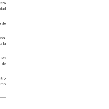
está
idad
e de
ión,
a la
 las
y de
ntro
como