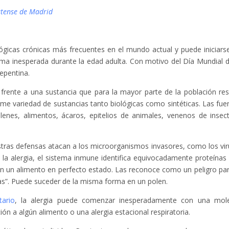
tense de Madrid
lógicas crónicas más frecuentes en el mundo actual y puede iniciars
ma inesperada durante la edad adulta. Con motivo del Día Mundial d
epentina.
frente a una sustancia que para la mayor parte de la población res
me variedad de sustancias tanto biológicas como sintéticas. Las fue
ólenes, alimentos, ácaros, epitelios de animales, venenos de insec
tras defensas atacan a los microorganismos invasores, como los vir
e la alergia, el sistema inmune identifica equivocadamente proteínas
en un alimento en perfecto estado. Las reconoce como un peligro par
nsas”. Puede suceder de la misma forma en un polen.
ario
, la alergia puede comenzar inesperadamente con una mol
n a algún alimento o una alergia estacional respiratoria.