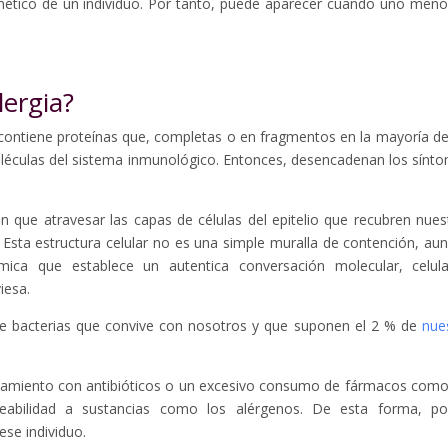
enético de un individuo. Por tanto, puede aparecer cuando uno meno
lergia?
contiene proteínas que, completas o en fragmentos en la mayoría de
moléculas del sistema inmunológico. Entonces, desencadenan los sínt
n que atravesar las capas de células del epitelio que recubren nues
o. Esta estructura celular no es una simple muralla de contención, au
mica que establece un autentica conversación molecular, celul
iesa.
de bacterias que convive con nosotros y que suponen el 2 % de
nue
atamiento con antibióticos o un excesivo consumo de fármacos como
meabilidad a sustancias como los alérgenos. De esta forma, po
ese individuo.