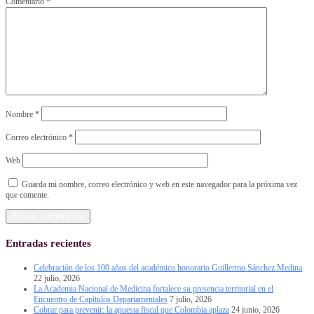
Comentario
*
Nombre
*
Correo electrónico
*
Web
Guarda mi nombre, correo electrónico y web en este navegador para la próxima vez
que comente.
Entradas recientes
Celebración de los 100 años del académico honorario Guillermo Sánchez Medina
22 julio, 2026
La Academia Nacional de Medicina fortalece su presencia territorial en el
Encuentro de Capítulos Departamentales
7 julio, 2026
Cobrar para prevenir: la apuesta fiscal que Colombia aplaza
24 junio, 2026