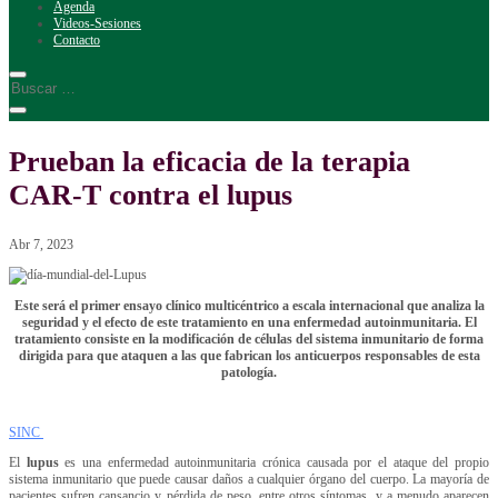
Agenda
Videos-Sesiones
Contacto
Prueban la eficacia de la terapia
CAR-T contra el lupus
Abr 7, 2023
Este será el primer ensayo clínico multicéntrico a escala internacional que analiza la
seguridad y el efecto de este tratamiento en una enfermedad autoinmunitaria. El
tratamiento consiste en la modificación de células del sistema inmunitario de forma
dirigida para que ataquen a las que fabrican los anticuerpos responsables de esta
patología.
SINC
El
lupus
es una enfermedad autoinmunitaria crónica causada por el ataque del propio
sistema inmunitario que puede causar daños a cualquier órgano del cuerpo. La mayoría de
pacientes sufren cansancio y pérdida de peso, entre otros síntomas, y a menudo aparecen