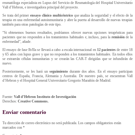
reumatóloga especialista en Lupus del Servicio de Reumatología del Hospital Universitario
Vall d’Hebron, e investigadora principal del proyecto.
Se trata del primer
ensayo clínico multicéntrico
que analiza la seguridad y el efecto de la
terapia en una enfermedad autoinmunitaria y abre la puerta al desarrollo de nuevas terapias
también para otras patologías de este tipo.
“Si obtenemos buenos resultados, podríamos ofrecer nuevas opciones terapéuticas para
pacientes que no responden a los tratamientos habituales e, incluso, para la
remisión
de la
enfermedad”, añade.
El ensayo de fase Ib/IIa se llevará a cabo a escala internacional en
12 pacientes
de entre 18
y 65 años con lupus grave y que no responden a los tratamientos habituales. En todos ellos
se extraerán células inmunitarias y se crearán las CAR-T dirigidas que se infundirán de
nuevo.
Posteriormente, se les hará un
seguimiento
durante dos años. En el ensayo participan
centros de España, Francia, Alemania y Australia. De nuestro país, se encuentran Vall
d’Hebron y el Hospital General Universitario Gregorio Marañón de Madrid.
Fuente:
Vall d’Hebron Instituto de Investigación
Derechos:
Creative Commons.
Enviar comentario
Tu dirección de correo electrónico no será publicada.
Los campos obligatorios están
marcados con
*