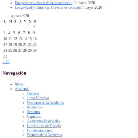
Envejecer no debería doler socialmente.
12 mayo, 2026
Longevidad y demencia. Prevenir es combatir
7 mayo, 2026
agosto 2026
L
M
X
J
V
S
D
1
2
3
4
5
6
7
8
9
10
11
12
13
14
15
16
17
18
19
20
21
22
23
24
25
26
27
28
29
30
31
« Jul
Navegación
Inicio
Academia
Historia
Junta Directiva
Gobierno de la Academia
Miembros
Sesiones
Capítulos
Academias Regionales
Comisiones de Trabajo
Condecoraciones
Premios de la Academia