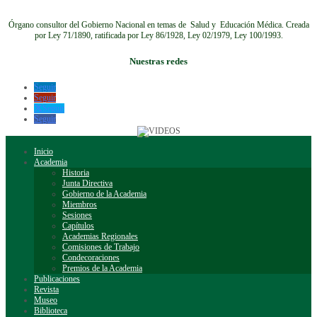
Órgano consultor del Gobierno Nacional en temas de Salud y Educación Médica.
Creada
por Ley 71/1890, ratificada por Ley 86/1928, Ley 02/1979, Ley 100/1993.
Nuestras redes
Seguir
Seguir
Seguir
Seguir
Inicio
Academia
Historia
Junta Directiva
Gobierno de la Academia
Miembros
Sesiones
Capítulos
Academias Regionales
Comisiones de Trabajo
Condecoraciones
Premios de la Academia
Publicaciones
Revista
Museo
Biblioteca