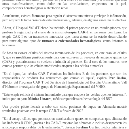
otras manifestaciones, como dolor en las articulaciones, erupciones en la piel,
complicaciones hematológicas o afectación renal.
Actualmente, existen
fármacos
para regular el sistema inmunitario y rebajar la inflamación,
pero requiere la toma crónica de esta medicación y, además, en algunos casos no es efectiva.
Ahora, el Hospital Vall d’Hebron ha incluido el primer paciente en un estudio pionero que
probará la seguridad y el efecto de la
inmunoterapia CAR-T
en personas con lupus. La
terapia CAR-T es un tratamiento innovador que, hasta ahora, se ha estado desarrollando
para tratar algunos tipos de
tumores o enfermedades hematológicas
, como linfomas o
leucemias.
Se basa en extraer células del sistema inmunitario de los pacientes, en este caso las células
T, que se
modifican genéticamente
para que expresen un receptor de antígeno quimérico
(CAR) y posteriormente se vuelven a infundir al paciente. En el caso de los tumores, este
cambio permite que las células modificadas ataquen a las células tumorales.
“En el lupus, las células CAR-T eliminan los linfocitos B de los pacientes que son los
responsables de producir los anticuerpos que causan el lupus”, explica
Pere Barba
,
director del Programa CAR-T del Servicio de Hematología del Hospital Universitario Vall
d’Hebron e investigador del grupo de Hematología Experimental del VHIO.
“Esta terapia reinicia el sistema inmunitario para que ataque a las células que nos interesan”,
indica por su parte
Mònica Linares
, médica especialista en hematología del BST.
Una prueba piloto llevada a cabo con cinco pacientes de lupus en Alemania mostró
resultados positivos con la terapia CAR-T a finales de 2022.
“En el ensayo clínico que ponemos en marcha ahora queremos comprobar que, eliminando
los linfocitos B CD19 gracias a las CAR-T, mejoran los síntomas e incluso desaparecen los
anticuerpos responsables de la enfermedad”, destaca
Josefina Cortés
, médica internista y