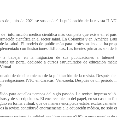
es de junio de 2021 se suspenderá la publicación de la revista ILA
n de información médica-científica más completa que existe en el 
formación científica en el sector salud. En Colombia y en América Lati
e la salud. El modelo de publicación para profesionales que ha propue
ementado con ilustraciones didácticas. Las fuentes primarias son de la
 trabajar en la migración de sus publicaciones a Internet
 tarde un portal dedicado a cursos estructurados de educación médi
Virtual.
nado desde el comienzo de la publicación de la revista. Después de 
nvestigaciones IVIC en Caracas, Venezuela. Después de un periodo má
s.
álido para aquellos tiempos del siglo pasado. La revista impresa sali
os y de suscripciones. El encarecimiento del papel, en su caso un fino 
iguió en forma virtual, que de manera encriptada estaba exclusivamente 
 años la revista contribuyó enormemente a la educación médica, no solo 
erosas revistas de calidad con libre acceso (OJS), u otros portales d