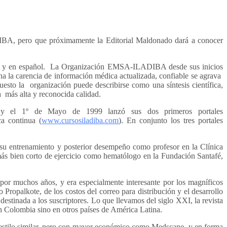
DIBA, pero que próximamente la Editorial Maldonado dará a conocer
país y en español. La Organización EMSA-ILADIBA desde sus inicios
na la carencia de información médica actualizada, confiable se agrava
sto la organización puede describirse como una síntesis científica,
 más alta y reconocida calidad.
 y el 1º de Mayo de 1999 lanzó sus dos primeros portales
ca continua (
www.cursosiladiba.com
). En conjunto los tres portales
su entrenamiento y posterior desempeño como profesor en la Clínica
s bien corto de ejercicio como hematólogo en la Fundación Santafé,
ó por muchos años, y era especialmente interesante por los magníficos
Propalkote, de los costos del correo para distribución y el desarrollo
destinada a los suscriptores. Lo que llevamos del siglo XXI, la revista
en Colombia sino en otros países de América Latina.
e estilo similar, pero con mayor económico como Medscape, y en forma