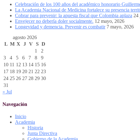
Celebración de los 100 años del académico honorario Guiller
La Academia Nacional de Medicina fortalece su presencia territ
Cobrar para prevenir: la apuesta fiscal que Colombia aplaza
24 
Envejecer no debería doler socialmente.
12 mayo, 2026
Longevidad y demencia. Prevenir es combatir
7 mayo, 2026
agosto 2026
L
M
X
J
V
S
D
1
2
3
4
5
6
7
8
9
10
11
12
13
14
15
16
17
18
19
20
21
22
23
24
25
26
27
28
29
30
31
« Jul
Navegación
Inicio
Academia
Historia
Junta Directiva
Gobierno de la Academia