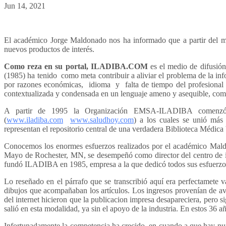
Jun 14, 2021
El académico Jorge Maldonado nos ha informado que a partir del m
nuevos productos de interés.
Como reza en su portal,
ILADIBA.COM
es el medio de difusió
(1985) ha tenido como meta contribuir a aliviar el problema de la in
por razones económicas, idioma y falta de tiempo del profesional d
contextualizada y condensada en un lenguaje ameno y asequible, compl
A partir de 1995 la Organización EMSA-ILADIBA comenzó a
(
www.iladiba.com
www.saludhoy.com
) a los cuales se unió más
representan el repositorio central de una verdadera Biblioteca Médica 
Conocemos los enormes esfuerzos realizados por el académico Maldo
Mayo de Rochester, MN, se desempeñó como director del centro de i
fundó ILADIBA en 1985, empresa a la que dedicó todos sus esfuerzo
Lo reseñado en el párrafo que se transcribió aquí era perfectamete v
dibujos que acompañaban los artículos. Los ingresos provenían de avis
del internet hicieron que la publicacion impresa desapareciera, pero s
salió en esta modalidad, ya sin el apoyo de la industria. En estos 36
Infortunadamente la competencia ha crecido, en cuando a que hay num