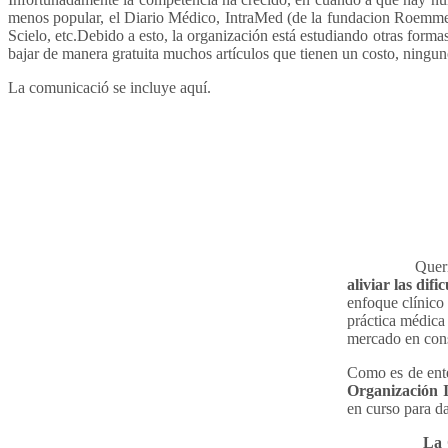
menos popular, el Diario Médico, IntraMed (de la fundacion Roemme
Scielo, etc.Debido a esto, la organización está estudiando otras for
bajar de manera gratuita muchos artículos que tienen un costo, ningu
La comunicació se incluye aquí.
Querido lec
aliviar las dif
enfoque clínico
práctica médica
mercado en cons
Como es de ente
Organización
en curso para d
La Organizac