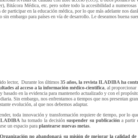
r), Bitácora Médica, etc. pero sobre todo la accesibilidad a numeros
mas de participar en la educación médica, por lo que más adelante nos d
no sin embargo para países en vía de desarrollo. Le deseamos buena sue
tor, Durante los últimos
35 años, la revista ILADIBA ha cont
icultades al acceso a la información médico-científica
, al proporcionar
 y basado en la evidencia para mantenerlo actualizado y con el propósit
 diaria. Sin embargo, nos enfrentamos a tiempos que nos presentan gran
tante evolución, al que nos debemos adaptar.
nder, toda innovación y transformación requiere de tiempo, por lo que
 ILADIBA
ha tomado la decisión
suspender su publicación
a partir 
arse un espacio para
plantearse nuevas metas
.
ión no abandonará su misión de mejorar la calidad de los