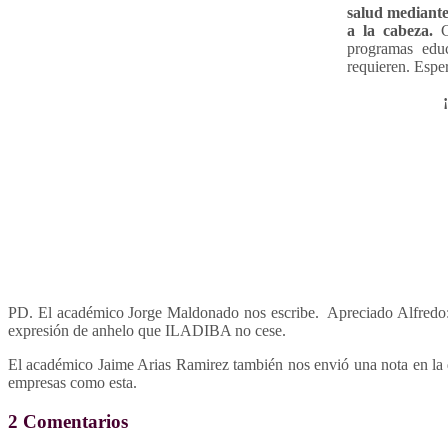
salud mediante
a la cabeza.
Co
programas educ
requieren. Espe
¡Agradecemo
Orga
PD. El académico Jorge Maldonado nos escribe. Apreciado Alfredo: L
expresión de anhelo que ILADIBA no cese.
El académico Jaime Arias Ramirez también nos envió una nota en la q
empresas como esta.
2 Comentarios