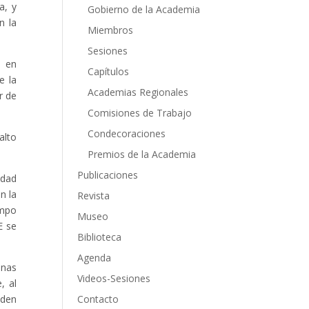
a, y
Gobierno de la Academia
n la
Miembros
Sesiones
o en
Capítulos
e la
Academias Regionales
r de
Comisiones de Trabajo
Condecoraciones
alto
Premios de la Academia
Publicaciones
edad
n la
Revista
empo
Museo
E se
Biblioteca
Agenda
onas
Videos-Sesiones
, al
Contacto
eden