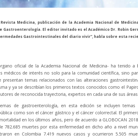
Revista Medicina, publicación de la Academia Nacional de Medicin
e Gastroenterología. El editor invitado es el Académico Dr. Robin Ge
nfermedades Gastrointestinales del diario vivir”, habla sobre esta reci
rgano oficial de la Academia Nacional de Medicina- ha tenido a 
s médicos de interés no solo para la comunidad científica, sino par
e presentan temas relacionados con las alteraciones gastrointestin
ma y ya se describían los primeros textos conocidos como el Papir
 autores de reconocida trayectoria, expertos en cada una de sus áreas
 temas de gastroenterología, en esta edición se incluyen temas
blica como son el cáncer gástrico y el cáncer colorrectal. El primer
 mortalidad en los últimos años, pero de acuerdo a GLOBOCAN 2018
e 782.685 muertes por esta enfermedad en dicho año a nivel mund
raron en Colombia 7.419 nuevos casos y ocurrieron 5.505 mue