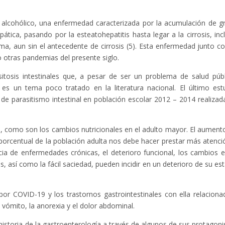
 alcohólico, una enfermedad caracterizada por la acumulación de g
ática, pasando por la esteatohepatitis hasta legar a la cirrosis, inc
ma, aun sin el antecedente de cirrosis (5). Esta enfermedad junto co
otras pandemias del presente siglo.
sitosis intestinales que, a pesar de ser un problema de salud públ
, es un tema poco tratado en la literatura nacional. El último est
de parasitismo intestinal en población escolar 2012 – 2014 realizad
 como son los cambios nutricionales en el adulto mayor. El aument
porcentual de la población adulta nos debe hacer prestar más atenci
cia de enfermedades crónicas, el deterioro funcional, los cambios e
s, así como la fácil saciedad, pueden incidir en un deterioro de su es
por COVID-19 y los trastornos gastrointestinales con ella relaciona
 vómito, la anorexia y el dolor abdominal.
historia de la gastroenterología a través de algunos de sus protagoni