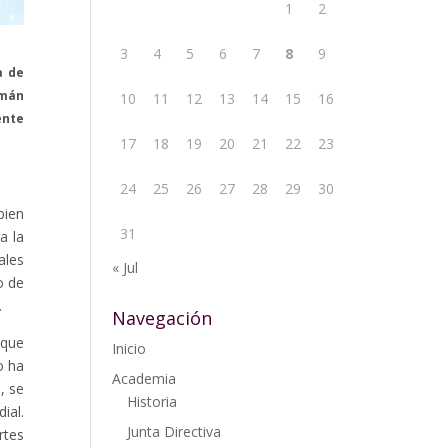
1
2
3
4
5
6
7
8
9
a de
rmán
10
11
12
13
14
15
16
ente
17
18
19
20
21
22
23
24
25
26
27
28
29
30
bien
31
a la
ales
« Jul
o de
.
Navegación
 que
Inicio
o ha
Academia
, se
Historia
ial.
Junta Directiva
rtes