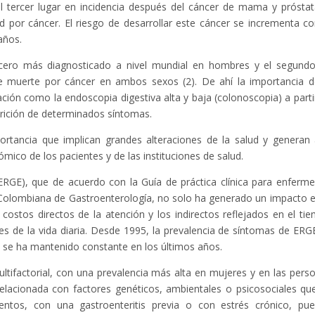
l tercer lugar en incidencia después del cáncer de mama y próstat
 por cáncer. El riesgo de desarrollar este cáncer se incrementa co
años.
tercero más diagnosticado a nivel mundial en hombres y el segund
e muerte por cáncer en ambos sexos (2). De ahí la importancia d
ión como la endoscopia digestiva alta y baja (colonoscopia) a parti
arición de determinados síntomas.
ortancia que implican grandes alteraciones de la salud y generan 
ico de los pacientes y de las instituciones de salud.
ERGE), que de acuerdo con la Guía de práctica clínica para enferm
n Colombiana de Gastroenterología, no solo ha generado un impacto e
costos directos de la atención y los indirectos reflejados en el ti
ades de la vida diaria. Desde 1995, la prevalencia de síntomas de ERG
a se ha mantenido constante en los últimos años.
multifactorial, con una prevalencia más alta en mujeres y en las pers
relacionada con factores genéticos, ambientales o psicosociales que
entos, con una gastroenteritis previa o con estrés crónico, pu