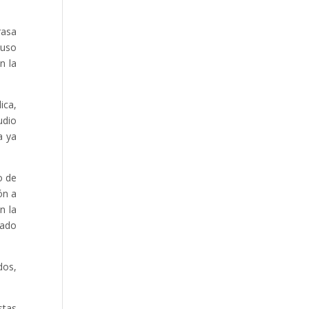
rasa
luso
n la
ica,
udio
a ya
o de
ón a
n la
tado
dos,
stas