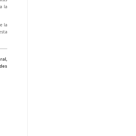
a la
e la
esta
ral,
ades