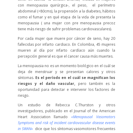
con menopausia quirúrgica-, el peso, el perímetro
abdominal (<80cms), la propensión a la diabetes, hábitos
como el fumar y en qué etapa de la vida de presenta la
menopausia ( una mujer con pre menopausia precoz
tiene más riesgo de sufrir problemas cardiovasculares).
Por cada mujer que muere por cáncer de seno, hay 20
fallecidas por infarto cardiaco. En Colombia, 45 mujeres
mueren al día por infarto cardíaco aún cuando la
percepción general es que el ćancer causa más muertes.
La menopausia no es un momento biológico en el cuál se
deja de menstruar y se presentan calores y otros
síntomas.
Es el período en el cuál se magnifican los
riesgos y el daño vascular,
pero también es la
oportunidad para detectar e intervenir los factores de
riesgo.
Un estudio de Rebecca C.Thurston y otros
investigadores, publicado en el Journal of the American
Heart Association llamado
«Menopausal Vasomotors
Symptoms and risk of incident cardiovascular disease events
in SWAN»
dice que los síntomas vasomotores frecuentes