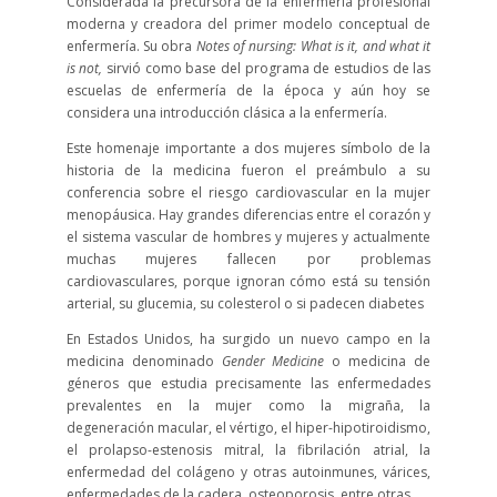
Considerada la precursora de la enfermería profesional
moderna y creadora del primer modelo conceptual de
enfermería. Su obra
Notes of nursing: What is it, and what it
is not,
sirvió como base del programa de estudios de las
escuelas de enfermería de la época y aún hoy se
considera una introducción clásica a la enfermería.
Este homenaje importante a dos mujeres símbolo de la
historia de la medicina fueron el preámbulo a su
conferencia sobre el riesgo cardiovascular en la mujer
menopáusica. Hay grandes diferencias entre el corazón y
el sistema vascular de hombres y mujeres y actualmente
muchas mujeres fallecen por problemas
cardiovasculares, porque ignoran cómo está su tensión
arterial, su glucemia, su colesterol o si padecen diabetes
En Estados Unidos, ha surgido un nuevo campo en la
medicina denominado
Gender Medicine
o medicina de
géneros que estudia precisamente las enfermedades
prevalentes en la mujer como la migraña, la
degeneración macular, el vértigo, el hiper-hipotiroidismo,
el prolapso-estenosis mitral, la fibrilación atrial, la
enfermedad del colágeno y otras autoinmunes, várices,
enfermedades de la cadera, osteoporosis, entre otras.