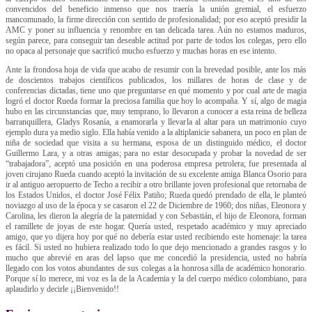
convencidos del beneficio inmenso que nos traería la unión gremial, el esfuerzo
mancomunado, la firme dirección con sentido de profesionalidad; por eso aceptó presidir la
AMC y poner su influencia y renombre en tan delicada tarea. Aún no estamos maduros,
según parece, para conseguir tan deseable actitud por parte de todos los colegas, pero ello
no opaca al personaje que sacrificó mucho esfuerzo y muchas horas en ese intento.
Ante la frondosa hoja de vida que acabo de resumir con la brevedad posible, ante los más
de doscientos trabajos científicos publicados, los millares de horas de clase y de
conferencias dictadas, tiene uno que preguntarse en qué momento y por cual arte de magia
logró el doctor Rueda formar la preciosa familia que hoy lo acompaña. Y sí, algo de magia
hubo en las circunstancias que, muy temprano, lo llevaron a conocer a esta reina de belleza
barranquillera, Gladys Rosanía, a enamorarla y llevarla al altar para un matrimonio cuyo
ejemplo dura ya medio siglo. Ella había venido a la altiplanicie sabanera, un poco en plan de
niña de sociedad que visita a su hermana, esposa de un distinguido médico, el doctor
Guillermo Lara, y a otras amigas; para no estar desocupada y probar la novedad de ser
“trabajadora”, aceptó una posición en una poderosa empresa petrolera; fue presentada al
joven cirujano Rueda cuando aceptó la invitación de su excelente amiga Blanca Osorio para
ir al antiguo aeropuerto de Techo a recibir a otro brillante joven profesional que retornaba de
los Estados Unidos, el doctor José Félix Patiño; Rueda quedó prendado de ella, le planteó
noviazgo al uso de la época y se casaron el 22 de Diciembre de 1960; dos niñas, Eleonora y
Carolina, les dieron la alegría de la paternidad y con Sebastián, el hijo de Eleonora, forman
el ramillete de joyas de este hogar. Quería usted, respetado académico y muy apreciado
amigo, que yo dijera hoy por qué no debería estar usted recibiendo este homenaje: la tarea
es fácil. Si usted no hubiera realizado todo lo que dejo mencionado a grandes rasgos y lo
mucho que abrevié en aras del lapso que me concedió la presidencia, usted no habría
llegado con los votos abundantes de sus colegas a la honrosa silla de académico honorario.
Porque sí lo merece, mi voz es la de la Academia y la del cuerpo médico colombiano, para
aplaudirlo y decirle ¡¡Bienvenido!!