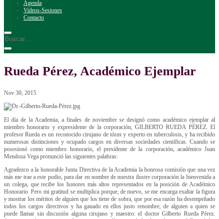
Agenda
Videos-Sesiones
Contacto
Rueda Pérez, Académico Ejemplar
Nov 30, 2015
El día de la Academia, a finales de noviembre se designó como académico ejemplar al
miembro honorario y expresidente de la corporación, GILBERTO RUEDA PÉREZ. El
profesor Rueda es un reconocido cirujano de tórax y experto en tuberculosis, y ha recibido
numerosas distinciones y ocupado cargos en diversas sociedades científicas. Cuando se
posesionó como miembro honorario, el presidente de la corporación, académico Juan
Mendoza Vega pronunció las siguientes palabras:
Agradezco a la honorable Junta Directiva de la Academia la honrosa comisión que una vez
más me trae a este podio, para dar en nombre de nuestra ilustre corporación la bienvenida a
un colega, que recibe los honores más altos representados en la posición de Académico
Honorario. Pero mi gratitud se multiplica porque, de nuevo, se me encarga exaltar la figura
y mostrar los méritos de alguien que los tiene de sobra, que por esa razón ha desempeñado
todos los cargos directivos y ha ganado en ellos justo renombre, de alguien a quien se
puede llamar sin discusión alguna cirujano y maestro: el doctor Gilberto Rueda Pérez.