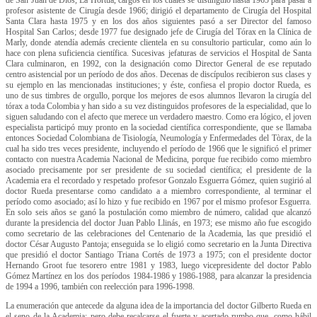
profesor asistente de Cirugía desde 1966; dirigió el departamento de Cirugía del Hospital
Santa Clara hasta 1975 y en los dos años siguientes pasó a ser Director del famoso
Hospital San Carlos; desde 1977 fue designado jefe de Cirugía del Tórax en la Clínica de
Marly, donde atendía además creciente clientela en su consultorio particular, como aún lo
hace con plena suficiencia científica. Sucesivas jefaturas de servicios el Hospital de Santa
Clara culminaron, en 1992, con la designación como Director General de ese reputado
centro asistencial por un período de dos años. Decenas de discípulos recibieron sus clases y
su ejemplo en las mencionadas instituciones; y éste, confiesa el propio doctor Rueda, es
uno de sus timbres de orgullo, porque los mejores de esos alumnos llevaron la cirugía del
tórax a toda Colombia y han sido a su vez distinguidos profesores de la especialidad, que lo
siguen saludando con el afecto que merece un verdadero maestro. Como era lógico, el joven
especialista participó muy pronto en la sociedad científica correspondiente, que se llamaba
entonces Sociedad Colombiana de Tisiología, Neumología y Enfermedades del Tòrax, de la
cual ha sido tres veces presidente, incluyendo el período de 1966 que le significó el primer
contacto con nuestra Academia Nacional de Medicina, porque fue recibido como miembro
asociado precisamente por ser presidente de su sociedad científica; el presidente de la
Academia era el recordado y respetado profesor Gonzalo Esguerra Gómez, quien sugirió al
doctor Rueda presentarse como candidato a a miembro correspondiente, al terminar el
período como asociado; así lo hizo y fue recibido en 1967 por el mismo profesor Esguerra.
En solo seis años se ganó la postulación como miembro de número, calidad que alcanzó
durante la presidencia del doctor Juan Pablo Llinás, en 1973; ese mismo año fue escogido
como secretario de las celebraciones del Centenario de la Academia, las que presidió el
doctor César Augusto Pantoja; enseguida se lo eligió como secretario en la Junta Directiva
que presidió el doctor Santiago Triana Cortés de 1973 a 1975; con el presidente doctor
Hernando Groot fue tesorero entre 1981 y 1983, luego vicepresidente del doctor Pablo
Gómez Martínez en los dos períodos 1984-1986 y 1986-1988, para alcanzar la presidencia
de 1994 a 1996, también con reelección para 1996-1998.
La enumeración que antecede da alguna idea de la importancia del doctor Gilberto Rueda en
el seno de la Academia; pero debe recalcarse el fuerte y acertado rumbo que, como hábil