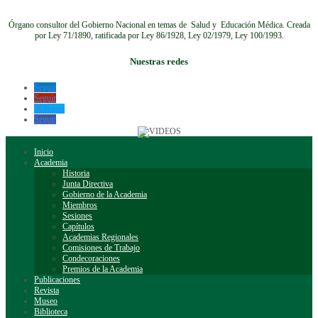
Órgano consultor del Gobierno Nacional en temas de Salud y Educación Médica.
Creada
por Ley 71/1890, ratificada por Ley 86/1928, Ley 02/1979, Ley 100/1993.
Nuestras redes
Seguir
Seguir
Seguir
Seguir
Inicio
Academia
Historia
Junta Directiva
Gobierno de la Academia
Miembros
Sesiones
Capítulos
Academias Regionales
Comisiones de Trabajo
Condecoraciones
Premios de la Academia
Publicaciones
Revista
Museo
Biblioteca