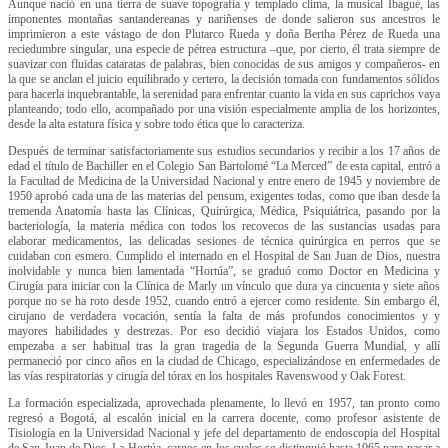
Aunque nació en una tierra de suave topografía y templado clima, la musical Ibagué, las
imponentes montañas santandereanas y nariñenses de donde salieron sus ancestros le
imprimieron a este vástago de don Plutarco Rueda y doña Bertha Pérez de Rueda una
reciedumbre singular, una especie de pétrea estructura –que, por cierto, él trata siempre de
suavizar con fluidas cataratas de palabras, bien conocidas de sus amigos y compañeros- en
la que se anclan el juicio equilibrado y certero, la decisión tomada con fundamentos sólidos
para hacerla inquebrantable, la serenidad para enfrentar cuanto la vida en sus caprichos vaya
planteando; todo ello, acompañado por una visión especialmente amplia de los horizontes,
desde la alta estatura física y sobre todo ética que lo caracteriza.
Después de terminar satisfactoriamente sus estudios secundarios y recibir a los 17 años de
edad el título de Bachiller en el Colegio San Bartolomé “La Merced” de esta capital, entró a
la Facultad de Medicina de la Universidad Nacional y entre enero de 1945 y noviembre de
1950 aprobó cada una de las materias del pensum, exigentes todas, como que iban desde la
tremenda Anatomía hasta las Clínicas, Quirúrgica, Médica, Psiquiátrica, pasando por la
bacteriología, la materia médica con todos los recovecos de las sustancias usadas para
elaborar medicamentos, las delicadas sesiones de técnica quirúrgica en perros que se
cuidaban con esmero. Cumplido el internado en el Hospital de San Juan de Dios, nuestra
inolvidable y nunca bien lamentada “Hortúa”, se graduó como Doctor en Medicina y
Cirugía para iniciar con la Clínica de Marly un vínculo que dura ya cincuenta y siete años
porque no se ha roto desde 1952, cuando entró a ejercer como residente. Sin embargo él,
cirujano de verdadera vocación, sentía la falta de más profundos conocimientos y y
mayores habilidades y destrezas. Por eso decidió viajara los Estados Unidos, como
empezaba a ser habitual tras la gran tragedia de la Segunda Guerra Mundial, y allí
permaneció por cinco años en la ciudad de Chicago, especializándose en enfermedades de
las vías respiratorias y cirugía del tórax en los hospitales Ravenswood y Oak Forest.
La formación especializada, aprovechada plenamente, lo llevó en 1957, tan pronto como
regresó a Bogotá, al escalón inicial en la carrera docente, como profesor asistente de
Tisiología en la Universidad Nacional y jefe del departamento de endoscopia del Hospital
de San Juan de Dios, La Hortúa, cargos en los cuales se distinguió hasta 1965 para pasar a