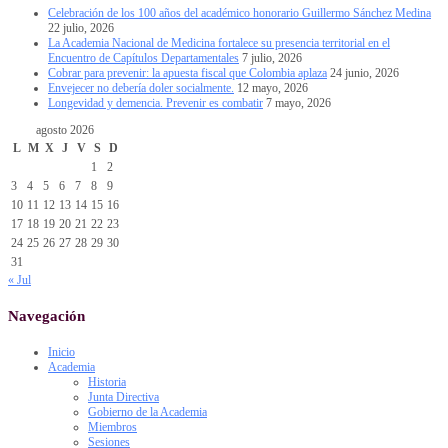
Celebración de los 100 años del académico honorario Guillermo Sánchez Medina
22 julio, 2026
La Academia Nacional de Medicina fortalece su presencia territorial en el
Encuentro de Capítulos Departamentales
7 julio, 2026
Cobrar para prevenir: la apuesta fiscal que Colombia aplaza
24 junio, 2026
Envejecer no debería doler socialmente.
12 mayo, 2026
Longevidad y demencia. Prevenir es combatir
7 mayo, 2026
agosto 2026
L
M
X
J
V
S
D
1
2
3
4
5
6
7
8
9
10
11
12
13
14
15
16
17
18
19
20
21
22
23
24
25
26
27
28
29
30
31
« Jul
Navegación
Inicio
Academia
Historia
Junta Directiva
Gobierno de la Academia
Miembros
Sesiones