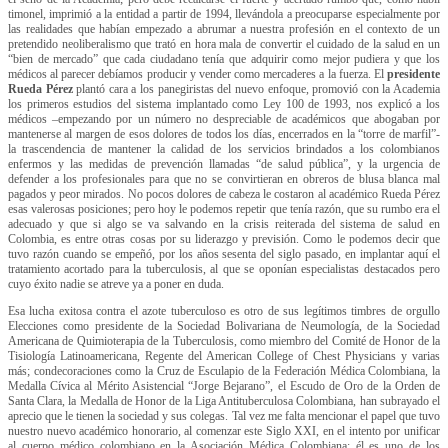
timonel, imprimió a la entidad a partir de 1994, llevándola a preocuparse especialmente por
las realidades que habían empezado a abrumar a nuestra profesión en el contexto de un
pretendido neoliberalismo que trató en hora mala de convertir el cuidado de la salud en un
“bien de mercado” que cada ciudadano tenía que adquirir como mejor pudiera y que los
médicos al parecer debíamos producir y vender como mercaderes a la fuerza. El
presidente
Rueda Pérez
plantó cara a los panegiristas del nuevo enfoque, promovió con la Academia
los primeros estudios del sistema implantado como Ley 100 de 1993, nos explicó a los
médicos –empezando por un número no despreciable de académicos que abogaban por
mantenerse al margen de esos dolores de todos los días, encerrados en la “torre de marfil”-
la trascendencia de mantener la calidad de los servicios brindados a los colombianos
enfermos y las medidas de prevención llamadas “de salud pública”, y la urgencia de
defender a los profesionales para que no se convirtieran en obreros de blusa blanca mal
pagados y peor mirados. No pocos dolores de cabeza le costaron al académico Rueda Pérez
esas valerosas posiciones; pero hoy le podemos repetir que tenía razón, que su rumbo era el
adecuado y que si algo se va salvando en la crisis reiterada del sistema de salud en
Colombia, es entre otras cosas por su liderazgo y previsión. Como le podemos decir que
tuvo razón cuando se empeñó, por los años sesenta del siglo pasado, en implantar aquí el
tratamiento acortado para la tuberculosis, al que se oponían especialistas destacados pero
cuyo éxito nadie se atreve ya a poner en duda.
Esa lucha exitosa contra el azote tuberculoso es otro de sus legítimos timbres de orgullo
Elecciones como presidente de la Sociedad Bolivariana de Neumología, de la Sociedad
Americana de Quimioterapia de la Tuberculosis, como miembro del Comité de Honor de la
Tisiología Latinoamericana, Regente del American College of Chest Physicians y varias
más; condecoraciones como la Cruz de Esculapio de la Federación Médica Colombiana, la
Medalla Cívica al Mérito Asistencial “Jorge Bejarano”, el Escudo de Oro de la Orden de
Santa Clara, la Medalla de Honor de la Liga Antituberculosa Colombiana, han subrayado el
aprecio que le tienen la sociedad y sus colegas. Tal vez me falta mencionar el papel que tuvo
nuestro nuevo académico honorario, al comenzar este Siglo XXI, en el intento por unificar
al cuerpo médico colombiano en la Asociación Médica Colombiana; él es uno de los