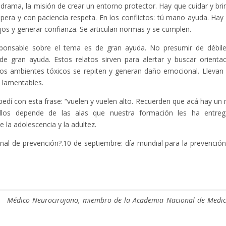
 drama, la misión de crear un entorno protector. Hay que cuidar y bri
spera y con paciencia respeta. En los conflictos: tú mano ayuda. Hay
ijos y generar confianza. Se articulan normas y se cumplen.
sponsable sobre el tema es de gran ayuda. No presumir de débil
e gran ayuda. Estos relatos sirven para alertar y buscar orientac
los ambientes tóxicos se repiten y generan daño emocional. Llevan 
s lamentables.
pedí con esta frase: “vuelen y vuelen alto. Recuerden que acá hay un 
 ellos depende de las alas que nuestra formación les ha entre
 la adolescencia y la adultez.
l de prevención?.10 de septiembre: día mundial para la prevención
Médico Neurocirujano, miembro de la Academia Nacional de Medic