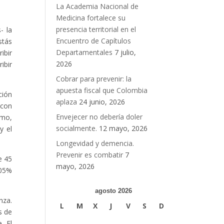
La Academia Nacional de
Medicina fortalece su
presencia territorial en el
- la
Encuentro de Capítulos
stás
Departamentales
7 julio,
ibir
2026
ibir
Cobrar para prevenir: la
apuesta fiscal que Colombia
ción
aplaza
24 junio, 2026
 con
Envejecer no debería doler
imo,
socialmente.
12 mayo, 2026
y el
Longevidad y demencia.
Prevenir es combatir
7
e 45
mayo, 2026
.05%
agosto 2026
nza.
L
M
X
J
V
S
D
s de
. El