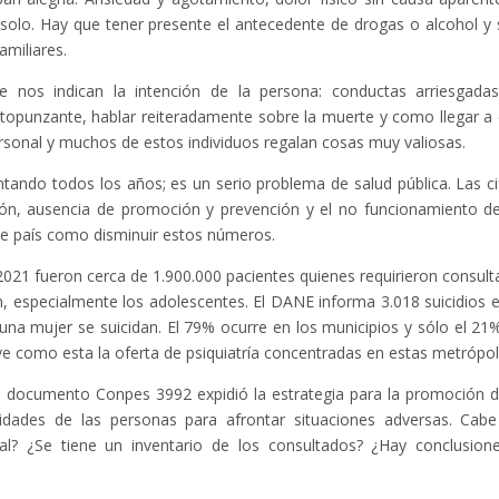
olo. Hay que tener presente el antecedente de drogas o alcohol y s
amiliares.
 nos indican la intención de la persona: conductas arriesgada
topunzante, hablar reiteradamente sobre la muerte y como llegar a e
personal y muchos de estos individuos regalan cosas muy valiosas.
ando todos los años; es un serio problema de salud pública. Las ci
ción, ausencia de promoción y prevención y el no funcionamiento d
de país como disminuir estos números.
 2021 fueron cerca de 1.900.000 pacientes quienes requirieron consult
n, especialmente los adolescentes. El DANE informa 3.018 suicidios e
na mujer se suicidan. El 79% ocurre en los municipios y sólo el 21
 ve como esta la oferta de psiquiatría concentradas en estas metrópol
 documento Conpes 3992 expidió la estrategia para la promoción d
dades de las personas para afrontar situaciones adversas. Cabe
al? ¿Se tiene un inventario de los consultados? ¿Hay conclusion