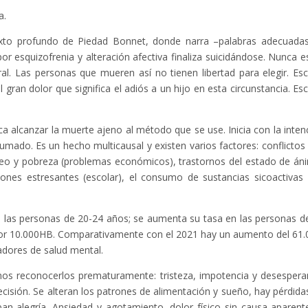
a.
xto profundo de Piedad Bonnet, donde narra –palabras adecuadas
or esquizofrenia y alteración afectiva finaliza suicidándose. Nunca e
al. Las personas que mueren así no tienen libertad para elegir. Escr
 gran dolor que significa el adiós a un hijo en esta circunstancia. Escr
ca alcanzar la muerte ajeno al método que se use. Inicia con la inten
sumado. Es un hecho multicausal y existen varios factores: conflictos
leo y pobreza (problemas económicos), trastornos del estado de án
iones estresantes (escolar), el consumo de sustancias sicoactivas 
e las personas de 20-24 años; se aumenta su tasa en las personas d
 por 10.000HB. Comparativamente con el 2021 hay un aumento del 61
adores de salud mental.
mos reconocerlos prematuramente: tristeza, impotencia y desespera
cisión. Se alteran los patrones de alimentación y sueño, hay pérdida
an alegría. Ansiedad y agotamiento, dolor físico sin causa aparente