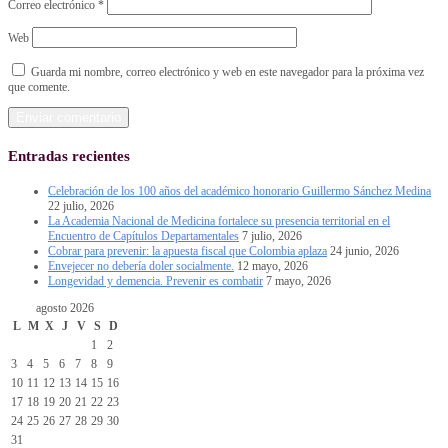
Correo electrónico
*
Web
Guarda mi nombre, correo electrónico y web en este navegador para la próxima vez
que comente.
Entradas recientes
Celebración de los 100 años del académico honorario Guillermo Sánchez Medina
22 julio, 2026
La Academia Nacional de Medicina fortalece su presencia territorial en el
Encuentro de Capítulos Departamentales
7 julio, 2026
Cobrar para prevenir: la apuesta fiscal que Colombia aplaza
24 junio, 2026
Envejecer no debería doler socialmente.
12 mayo, 2026
Longevidad y demencia. Prevenir es combatir
7 mayo, 2026
agosto 2026
L
M
X
J
V
S
D
1
2
3
4
5
6
7
8
9
10
11
12
13
14
15
16
17
18
19
20
21
22
23
24
25
26
27
28
29
30
31