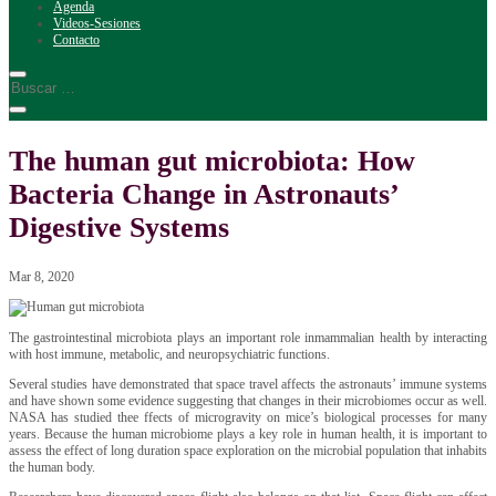
Agenda
Videos-Sesiones
Contacto
The human gut microbiota: How
Bacteria Change in Astronauts’
Digestive Systems
Mar 8, 2020
The gastrointestinal microbiota plays an important role inmammalian health by interacting
with host immune, metabolic, and neuropsychiatric functions.
Several studies have demonstrated that space travel affects the astronauts’ immune systems
and have shown some evidence suggesting that changes in their microbiomes occur as well.
NASA has studied thee ffects of microgravity on mice’s biological processes for many
years. Because the human microbiome plays a key role in human health, it is important to
assess the effect of long duration space exploration on the microbial population that inhabits
the human body.