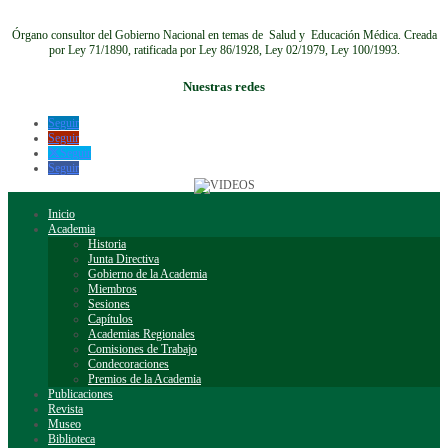
Órgano consultor del Gobierno Nacional en temas de Salud y Educación Médica.
Creada
por Ley 71/1890, ratificada por Ley 86/1928, Ley 02/1979, Ley 100/1993.
Nuestras redes
Seguir
Seguir
Seguir
Seguir
Inicio
Academia
Historia
Junta Directiva
Gobierno de la Academia
Miembros
Sesiones
Capítulos
Academias Regionales
Comisiones de Trabajo
Condecoraciones
Premios de la Academia
Publicaciones
Revista
Museo
Biblioteca