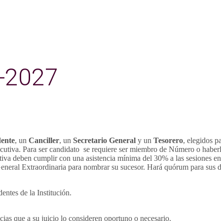
5-2027
dente
, un
Canciller
, un
Secretario General
y un
Tesorero
, elegidos p
ecutiva. Para ser candidato se requiere ser miembro de Número o haber
iva deben cumplir con una asistencia mínima del 30% a las sesiones en lo
eneral Extraordinaria para nombrar su sucesor. Hará quórum para sus de
ntes de la Institución.
ncias que a su juicio lo consideren oportuno o necesario.