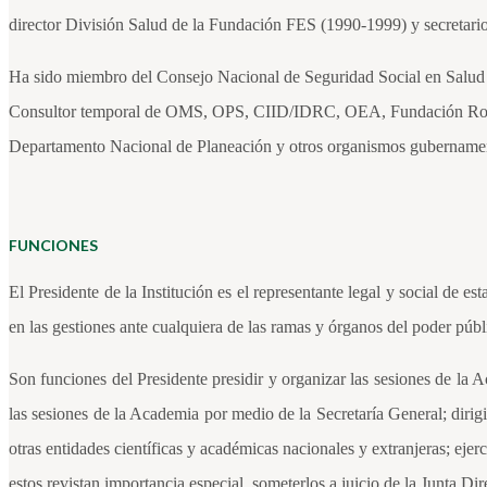
director División Salud de la Fundación FES (1990-1999) y secretario
Ha sido miembro del Consejo Nacional de Seguridad Social en Salud h
Consultor temporal de OMS, OPS, CIID/IDRC, OEA, Fundación Rockefe
Departamento Nacional de Planeación y otros organismos gubername
FUNCIONES
El Presidente de la Institución es el representante legal y social de es
en las gestiones ante cualquiera de las ramas y órganos del poder públ
Son funciones del Presidente presidir y organizar las sesiones de la Ac
las sesiones de la Academia por medio de la Secretaría General; dirigi
otras entidades científicas y académicas nacionales y extranjeras; ejer
estos revistan importancia especial, someterlos a juicio de la Junta Di