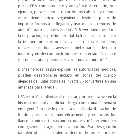
por la FDA como sedante y analgésico veterinario, por
ejemplo, para calmar el dolor de los caballos y ciervos.
Ahora tiene estricto seguimiento desde el punto de
importación hasta la llegada y uso que los centros de
atención para animales le dan”. El
Tranq
puede «reducir
la respiración, la presión arterial, la frecuencia cardíaca y
la temperatura corporal a niveles críticos e, inclusive,
desarrollar heridas graves en la piel y parches de tejido
muerto y en descomposición que se infectan fácilmente
y, si no se tratan, pueden provocar una amputación”.
Dichas heridas, según explican las autoridades médicas,
pueden desarrollarse incluso en zonas del cuerpo
alejadas del lugar donde se inyecta y «convertirse en una
amenaza para la vida».
USA reforzó su blindaje al declarar, por primera vez en la
historia del país, a dicha droga como una “amenaza
emergente”, lo que le permitirá una rápida liberación de
fondos para luchar más eficazmente y en todos los
flancos contra esta sustancia cada vez más extendida y
con graves estragos en esa nación. Esa designación
también obliga al gobierno, dentro de los tres meses