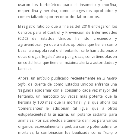
usaron los barbitúricos para el insomnio y morfina,
meperidina y heroína, como analgésicos aprobados y
comercializados por reconocidos laboratorios.
El registro fatídico que a finales del 2019 entregaron los
Centros para el Control y Prevención de Enfermedades
(CDC) de Estados Unidos ha ido creciendo y
agravándose, ya que a estos opioides que tienen como
base la amapola real o el fentanilo, se le han adicionado
otras drogas ‘legales’ pero peligrosas, convirtiéndolas en
un coctel letal que tiene en máxima alerta a autoridades y
familias.
Ahora, un artículo publicado recientemente en
El Nuevo
Siglo
, da cuenta de cómo Estados Unidos enfrenta una
‘segunda epidemia’ con el consumo cada vez mayor del
fentanilo, un narcótico 50 veces más potente que la
heroína (y 100 más que la morfina), y al que ahora los
‘comerciantes’ le adicionan (al igual que a otros
estupefacientes) la
xilazina,
un potente sedante para
animales. Por sus efectos altamente dañinos para varios
órganos, especialmente la piel, así como potencialmente
mortales, la combinación fue bautizada como
Tranq
o