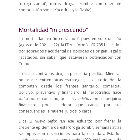
“droga zombi”, (otras drogas zombie con diferente
composición son el Kocodrile y la Flakka).
Mortalidad “in crescendo”
La mortalidad va “in crescendo” pues en solo un año
(agosto de 2021 al 22), la FDA informó 107.735 fallecidos
por sobredosis accidental de opioides de origen ilegal o
recetados, sin saber que estuvieran ‘potenciados’ con
Tranq.
La lucha contra las drogas parecería perdida. Mientras
no se encuentren otras estrategias, las autoridades la
combaten desde los frentes sanitario, comercial,
policivo, preventivo y financiero. El narcotráfico hace
daño por el consumo, por las
vendettas,
por el perjuicio
financiero, por el dolor que causa, por sus
consecuencias, la muerte, juicios, o cárcel.
Dice
El Nuevo Siglo
:
“En ese esfuerzo por frenar la
creciente epidemia de esta ‘droga zombi’, semanas atrás
se impusieron restricciones para la entrada a Estados
Unidos de la xilazina, que desde 1972 está autorizada