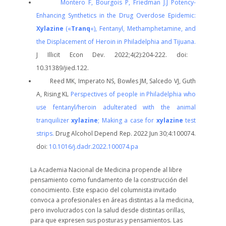
Montero F, Bourgois P, Friedman J.J Potency-
Enhancing Synthetics in the Drug Overdose Epidemic:
Xylazine
(«
Tranq
«), Fentanyl, Methamphetamine, and
the Displacement of Heroin in Philadelphia and Tijuana.
J Illicit Econ Dev. 2022;4(2):204-222. doi:
10.31389/jied.122.
Reed MK, Imperato NS, Bowles JM, Salcedo VJ, Guth
A, Rising KL
Perspectives of people in Philadelphia who
use fentanyl/heroin adulterated with the animal
tranquilizer
xylazine
; Making a case for
xylazine
test
strips.
Drug Alcohol Depend Rep. 2022 Jun 30;4:100074.
doi:
10.1016/
j.dadr.2022.100074.pa
La Academia Nacional de Medicina propende al libre
pensamiento como fundamento de la construcción del
conocimiento. Este espacio del columnista invitado
convoca a profesionales en áreas distintas a la medicina,
pero involucrados con la salud desde distintas orillas,
para que expresen sus posturas y pensamientos. Las