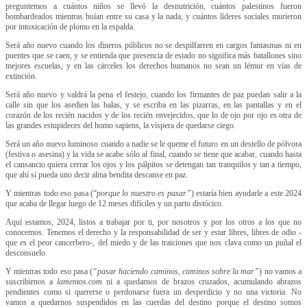
preguntemos a cuántos niños se llevó la desnutrición, cuántos palestinos fueron
bombardeados mientras huían entre su casa y la nada, y cuántos líderes sociales murieron
por intoxicación de plomo en la espalda.
Será año nuevo cuando los dineros públicos no se despilfarren en cargos fantasmas ni en
puentes que se caen, y se entienda que presencia de estado no significa más batallones sino
mejores escuelas, y en las cárceles los derechos humanos no sean un lémur en vías de
extinción.
Será año nuevo y valdrá la pena el festejo, cuando los firmantes de paz puedan salir a la
calle sin que los asedien las balas, y se escriba en las pizarras, en las pantallas y en el
corazón de los recién nacidos y de los recién envejecidos, que lo de ojo por ojo es otra de
las grandes estupideces del homo sapiens, la víspera de quedarse ciego.
Será un año nuevo luminoso cuando a nadie se le queme el futuro en un destello de pólvora
(festiva o asesina) y la vida se acabe sólo al final, cuando se tiene que acabar, cuando hasta
el cansancio quiera cerrar los ojos y los pálpitos se detengan tan tranquilos y tan a tiempo,
que ahí sí pueda uno decir alma bendita descanse en paz.
Y mientras todo eso pasa (“
porque lo nuestro es pasar”
) estaría bien ayudarle a este 2024
que acaba de llegar luego de 12 meses difíciles y un parto distócico.
Aquí estamos, 2024, listos a trabajar por ti, por nosotros y por los otros a los que no
conocemos. Tenemos el derecho y la responsabilidad de ser y estar libres, libres de odio -
que es el peor cancerbero-, del miedo y de las traiciones que nos clava como un puñal el
desconsuelo.
Y mientras todo eso pasa (
“pasar haciendo caminos, caminos sobre la mar”
) no vamos a
suscribirnos a
lamentos.com
ni a quedarnos de brazos cruzados, acumulando abrazos
pendientes como si quererse o perdonarse fuera un desperdicio y no una victoria. No
vamos a quedarnos suspendidos en las cuerdas del destino porque el destino somos