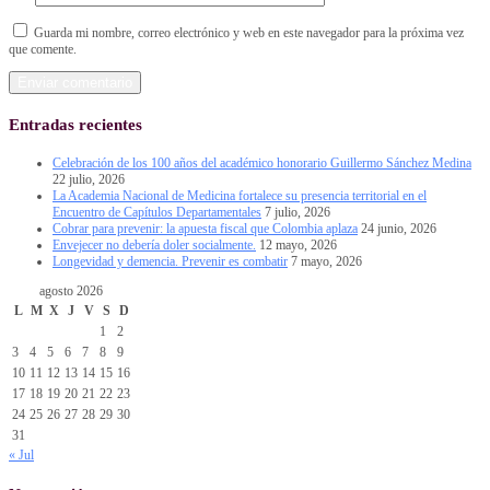
Guarda mi nombre, correo electrónico y web en este navegador para la próxima vez
que comente.
Entradas recientes
Celebración de los 100 años del académico honorario Guillermo Sánchez Medina
22 julio, 2026
La Academia Nacional de Medicina fortalece su presencia territorial en el
Encuentro de Capítulos Departamentales
7 julio, 2026
Cobrar para prevenir: la apuesta fiscal que Colombia aplaza
24 junio, 2026
Envejecer no debería doler socialmente.
12 mayo, 2026
Longevidad y demencia. Prevenir es combatir
7 mayo, 2026
agosto 2026
L
M
X
J
V
S
D
1
2
3
4
5
6
7
8
9
10
11
12
13
14
15
16
17
18
19
20
21
22
23
24
25
26
27
28
29
30
31
« Jul