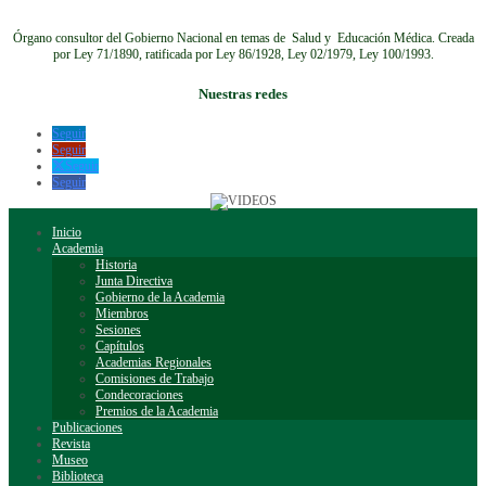
Órgano consultor del Gobierno Nacional en temas de Salud y Educación Médica.
Creada
por Ley 71/1890, ratificada por Ley 86/1928, Ley 02/1979, Ley 100/1993.
Nuestras redes
Seguir
Seguir
Seguir
Seguir
Inicio
Academia
Historia
Junta Directiva
Gobierno de la Academia
Miembros
Sesiones
Capítulos
Academias Regionales
Comisiones de Trabajo
Condecoraciones
Premios de la Academia
Publicaciones
Revista
Museo
Biblioteca