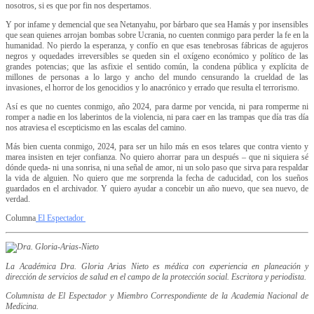
nosotros, si es que por fin nos despertamos.
Y por infame y demencial que sea Netanyahu, por bárbaro que sea Hamás y por insensibles
que sean quienes arrojan bombas sobre Ucrania, no cuenten conmigo para perder la fe en la
humanidad. No pierdo la esperanza, y confío en que esas tenebrosas fábricas de agujeros
negros y oquedades irreversibles se queden sin el oxígeno económico y político de las
grandes potencias; que las asfixie el sentido común, la condena pública y explícita de
millones de personas a lo largo y ancho del mundo censurando la crueldad de las
invasiones, el horror de los genocidios y lo anacrónico y errado que resulta el terrorismo.
Así es que no cuentes conmigo, año 2024, para darme por vencida, ni para romperme ni
romper a nadie en los laberintos de la violencia, ni para caer en las trampas que día tras día
nos atraviesa el escepticismo en las escalas del camino.
Más bien cuenta conmigo, 2024, para ser un hilo más en esos telares que contra viento y
marea insisten en tejer confianza. No quiero ahorrar para un después – que ni siquiera sé
dónde queda- ni una sonrisa, ni una señal de amor, ni un solo paso que sirva para respaldar
la vida de alguien. No quiero que me sorprenda la fecha de caducidad, con los sueños
guardados en el archivador. Y quiero ayudar a concebir un año nuevo, que sea nuevo, de
verdad.
Columna
El Espectador
La Académica Dra. Gloria Arias Nieto es médica con experiencia en planeación y
dirección de servicios de salud en el campo de la protección social. Escritora y periodista.
Columnista de El Espectador y Miembro Correspondiente de la Academia Nacional de
Medicina.