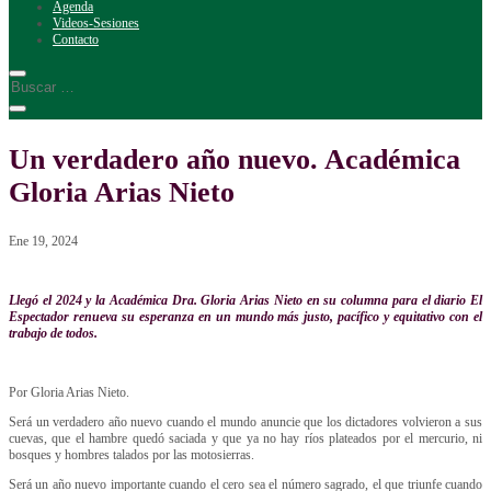
Agenda
Videos-Sesiones
Contacto
Un verdadero año nuevo. Académica
Gloria Arias Nieto
Ene 19, 2024
Llegó el 2024 y la Académica Dra. Gloria Arias Nieto en su columna para el diario El
Espectador renueva su esperanza en un mundo más justo, pacífico y equitativo con el
trabajo de todos.
Por Gloria Arias Nieto.
Será un verdadero año nuevo cuando el mundo anuncie que los dictadores volvieron a sus
cuevas, que el hambre quedó saciada y que ya no hay ríos plateados por el mercurio, ni
bosques y hombres talados por las motosierras.
Será un año nuevo importante cuando el cero sea el número sagrado, el que triunfe cuando