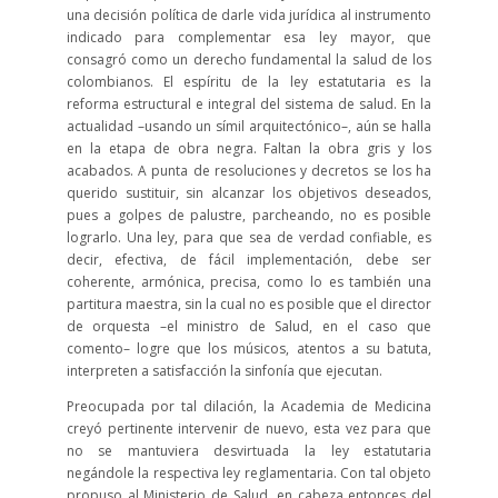
una decisión política de darle vida jurídica al instrumento
indicado para complementar esa ley mayor, que
consagró como un derecho fundamental la salud de los
colombianos. El espíritu de la ley estatutaria es la
reforma estructural e integral del sistema de salud. En la
actualidad –usando un símil arquitectónico–, aún se halla
en la etapa de obra negra. Faltan la obra gris y los
acabados. A punta de resoluciones y decretos se los ha
querido sustituir, sin alcanzar los objetivos deseados,
pues a golpes de palustre, parcheando, no es posible
lograrlo. Una ley, para que sea de verdad confiable, es
decir, efectiva, de fácil implementación, debe ser
coherente, armónica, precisa, como lo es también una
partitura maestra, sin la cual no es posible que el director
de orquesta –el ministro de Salud, en el caso que
comento– logre que los músicos, atentos a su batuta,
interpreten a satisfacción la sinfonía que ejecutan.
Preocupada por tal dilación, la Academia de Medicina
creyó pertinente intervenir de nuevo, esta vez para que
no se mantuviera desvirtuada la ley estatutaria
negándole la respectiva ley reglamentaria. Con tal objeto
propuso al Ministerio de Salud, en cabeza entonces del