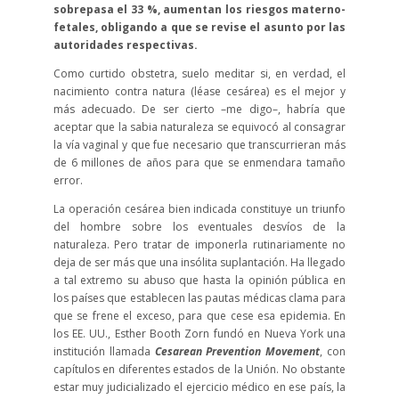
sobrepasa el 33 %, aumentan los riesgos materno-
fetales, obligando a que se revise el asunto por las
autoridades respectivas.
Como curtido obstetra, suelo meditar si, en verdad, el
nacimiento contra natura (léase cesárea) es el mejor y
más adecuado. De ser cierto –me digo–, habría que
aceptar que la sabia naturaleza se equivocó al consagrar
la vía vaginal y que fue necesario que transcurrieran más
de 6 millones de años para que se enmendara tamaño
error.
La operación cesárea bien indicada constituye un triunfo
del hombre sobre los eventuales desvíos de la
naturaleza. Pero tratar de imponerla rutinariamente no
deja de ser más que una insólita suplantación. Ha llegado
a tal extremo su abuso que hasta la opinión pública en
los países que establecen las pautas médicas clama para
que se frene el exceso, para que cese esa epidemia. En
los EE. UU., Esther Booth Zorn fundó en Nueva York una
institución llamada
Cesarean Prevention Movement
, con
capítulos en diferentes estados de la Unión. No obstante
estar muy judicializado el ejercicio médico en ese país, la