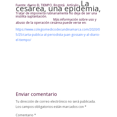
La
Fuente: diario EL TIEMPO, Bogotá. Artículo:
cesárea, una epidemia,
Tratar de imponerla rutinariamente no deja de ser una
insólita suplantación.
Más información sobre uso y
abuso de la operación cesárea puede verse en:
https://www.colegiomedicodecundinamarca.com/2020/0
5/25/carta-publica-al-periodista-juan-gossain-y-al-diario-
el-tiempo/
Enviar comentario
Tu dirección de correo electrónico no será publicada.
Los campos obligatorios están marcados con
*
Comentario
*