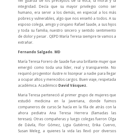
fiel guarda de los preceptos de la ética, la moral y la
integridad. Decía que su mayor privilegio como ser
humano, era servir a los demás, en especial a los más
pobres y vulnerables, algo que nos enseñó a todos. A su
esposo colega, amigo y cirujano Rafael Saade, a sus hijos
y toda su familia, nuestro sincero y sentido sentimiento
de dolor y pesar . QEPD María Teresa siempre te vamos a
extrañar.
Fernando Salgado. MD
María Teresa Forero de Saade fue una brillante mujer que
emergió como toda una líder, real y transparente. No
requirió progenitor ilustre ni lisonjear a nadie para llegar
a ocupar altos y merecidos cargos. Buen viaje, respetada
académica. Académico
David Vásquez.
Maria Teresa perteneció al primer grupo de mujeres que
estudió medicina en la Javeriana, donde fuimos
companeros de curso.Se hacía en la fila de atrás con la
ahora pediatra Ana Teresa Herrera (llamadas las
teresas). Otras compañeras y luego colegas fueron Olga
de Dávila, Flor Gómez, Ligia Gutiérrez, Erika Cuervo,
Susan Meleg, a quienes la vida las llevó por diversos