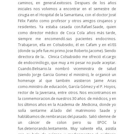
caminos, en general.exitosos. Despues de los años
iniciales nos volvimos a encontrar en el semestre de
cirugia en el Hospital de la Samaritana, con el doctor José
Félix Patiño como profesor y otros amigos cirujanos y
residentes. Ya estaba casada con.Rafael.Saade, quien
como director médico de Coca Cola años más tarde,
siempre me encomendó.sus pacientes endocrinos.
Trabajaron, ella en Colsubsidio, él en Cafam y en el.ISS
(donde su jefe fue.mi primo.Jose Roberto.Jacome). Siendo
directora de la.. Clinica Colsubsidio me ofreció el.cargo
de endocrinólogo, que muy a mi pesar no pude aceptar.
Cuando.Belisario.la nombró viceministra de salud
(siendo Jorge Garcia Gomez el ministro), le organicé un
homenaje al que también asistieron Jaime Arias
como.ministro.de educación, García Gómez y el P. Hoyos,
rector de la Javeriana, entre otros. Nos encontramos en
la conmemoracion.de nuestros 30 años de médicos, y en
los últimos años en la Academia de .Medicina, donde yo
solía sentarme al.lado del matrimonio Saade y
hablábamos de.rembranzas del.pasado. Salió idemne de
un cáncer de colon pero su EPOC la
fue.deteriorando.lentamente. Muy valiente ella, asistía