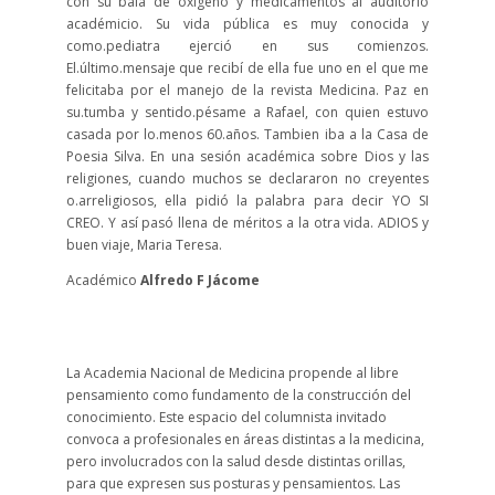
con su bala de oxígeno y medicamentos al auditorio
académicio. Su vida pública es muy conocida y
como.pediatra ejerció en sus comienzos.
El.último.mensaje que recibí de ella fue uno en el que me
felicitaba por el manejo de la revista Medicina. Paz en
su.tumba y sentido.pésame a Rafael, con quien estuvo
casada por lo.menos 60.años. Tambien iba a la Casa de
Poesia Silva. En una sesión académica sobre Dios y las
religiones, cuando muchos se declararon no creyentes
o.arreligiosos, ella pidió la palabra para decir YO SI
CREO. Y así pasó llena de méritos a la otra vida. ADIOS y
buen viaje, Maria Teresa.
Académico
Alfredo F Jácome
La Academia Nacional de Medicina propende al libre
pensamiento como fundamento de la construcción del
conocimiento. Este espacio del columnista invitado
convoca a profesionales en áreas distintas a la medicina,
pero involucrados con la salud desde distintas orillas,
para que expresen sus posturas y pensamientos. Las