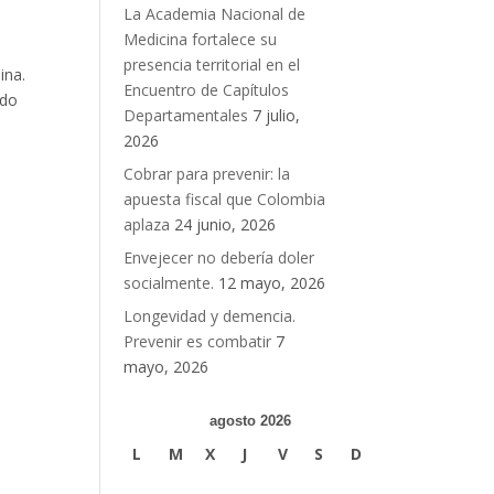
La Academia Nacional de
Medicina fortalece su
presencia territorial en el
ina.
Encuentro de Capítulos
ldo
Departamentales
7 julio,
2026
Cobrar para prevenir: la
apuesta fiscal que Colombia
aplaza
24 junio, 2026
Envejecer no debería doler
socialmente.
12 mayo, 2026
Longevidad y demencia.
Prevenir es combatir
7
mayo, 2026
agosto 2026
L
M
X
J
V
S
D