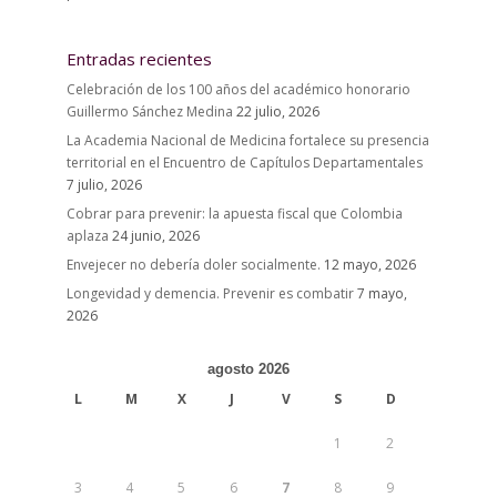
Entradas recientes
Celebración de los 100 años del académico honorario
Guillermo Sánchez Medina
22 julio, 2026
La Academia Nacional de Medicina fortalece su presencia
territorial en el Encuentro de Capítulos Departamentales
7 julio, 2026
Cobrar para prevenir: la apuesta fiscal que Colombia
aplaza
24 junio, 2026
Envejecer no debería doler socialmente.
12 mayo, 2026
Longevidad y demencia. Prevenir es combatir
7 mayo,
2026
agosto 2026
L
M
X
J
V
S
D
1
2
3
4
5
6
7
8
9