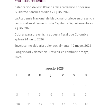
Entradas recientes
Celebración de los 100 años del académico honorario
Guillermo Sánchez Medina
22 julio, 2026
La Academia Nacional de Medicina fortalece su presencia
territorial en el Encuentro de Capítulos Departamentales
7 julio, 2026
Cobrar para prevenir: la apuesta fiscal que Colombia
aplaza
24 junio, 2026
Envejecer no debería doler socialmente.
12 mayo, 2026
Longevidad y demencia. Prevenir es combatir
7 mayo,
2026
agosto 2026
L
M
X
J
V
S
D
1
2
3
4
5
6
7
8
9
10
11
12
13
14
15
16