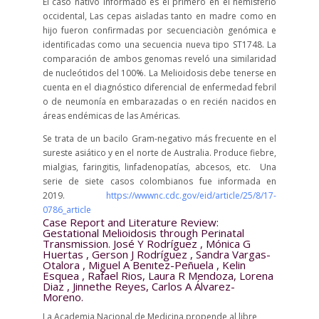
El caso nativo informado es el primero en el hemisferio
occidental, Las cepas aisladas tanto en madre como en
hijo fueron confirmadas por secuenciaciòn genómica e
identificadas como una secuencia nueva tipo ST1748. La
comparación de ambos genomas reveló una similaridad
de nucleótidos del 100%. La Melioidosis debe tenerse en
cuenta en el diagnóstico diferencial de enfermedad febril
o de neumonía en embarazadas o en recién nacidos en
áreas endémicas de las Américas.
Se trata de un bacilo Gram-negativo más frecuente en el
sureste asiático y en el norte de Australia. Produce fiebre,
mialgias, faringitis, linfadenopatías, abcesos, etc. Una
serie de siete casos colombianos fue informada en
2019.
https://wwwnc.cdc.gov/eid/article/25/8/17-
0786_article
Case Report and Literature Review:
Gestational Melioidosis through Perinatal
Transmission.
José Y Rodríguez
,
Mónica G
Huertas
,
Gerson J Rodríguez
,
Sandra Vargas-
Otalora
,
Miguel A Benıtez-Peñuela
,
Kelin
Esquea
,
Rafael Rios
,
Laura R Mendoza
,
Lorena
Diaz
,
Jinnethe Reyes
,
Carlos A Álvarez-
Moreno.
La Academia Nacional de Medicina propende al libre