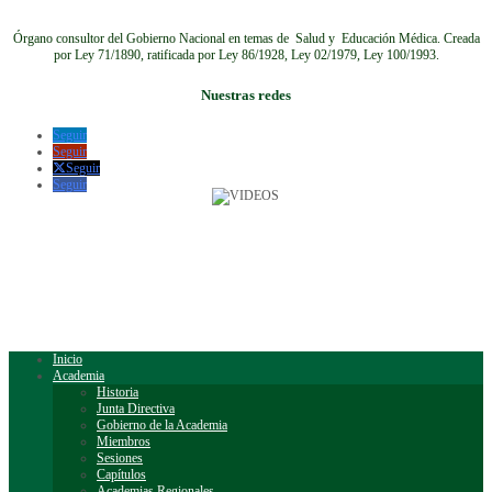
Órgano consultor del Gobierno Nacional en temas de Salud y Educación Médica.
Creada
por Ley 71/1890, ratificada por Ley 86/1928, Ley 02/1979, Ley 100/1993.
Nuestras redes
Seguir
Seguir
Seguir
Seguir
Inicio
Academia
Historia
Junta Directiva
Gobierno de la Academia
Miembros
Sesiones
Capítulos
Academias Regionales