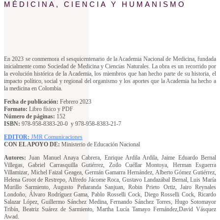
MÉDICINA, CIENCIA Y HUMANISMO
En 2023 se conmemora el sesquicentenario de la Academia Nacional de Medicina, fundada
inicialmente como Sociedad de Medicina y Ciencias Naturales. La obra es un recorrido por
la evolución histórica de la Academia, los miembros que han hecho parte de su historia, el
impacto político, social y regional del organismo y los aportes que la Academia ha hecho a
la medicina en Colombia.
Fecha de publicación:
Febrero 2023
Formato:
Libro físico y PDF
Número de páginas:
152
ISBN:
978-958-8383-20-0 y 978-958-8383-21-7
EDITOR:
JMR Comunicaciones
CON EL APOYO DE:
Ministerio de Educación Nacional
Autores:
Juan Manuel Anaya Cabrera, Enrique Ardila Ardila, Jaime Eduardo Bernal
Villegas, Gabriel Carrasquilla Gutiérrez, Zoilo Cuéllar Montoya, Herman Esguerra
Villamizar, Michel Faizal Geagea, Germán Gamarra Hernández, Alberto Gómez Gutiérrez,
Helena Groot de Restrepo, Alfredo Jácome Roca, Gustavo Landazábal Bernal, Luis María
Murillo Sarmiento, Augusto Peñaranda Sanjuan, Robin Prieto Ortiz, Jairo Reynales
Londoño, Álvaro Rodríguez Gama, Pablo Rosselli Cock, Diego Rosselli Cock, Ricardo
Salazar López, Guillermo Sánchez Medina, Fernando Sánchez Torres, Hugo Sotomayor
Tribín, Beatriz Suárez de Sarmiento, Martha Lucía Tamayo Fernández,David Vásquez
Awad.