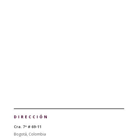
Academias Regionales
Capítulos
Sesiones
DIRECCIÓN
Cra. 7ª # 69-11
Bogotá, Colombia