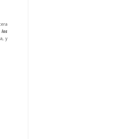
cera
 los
a, y