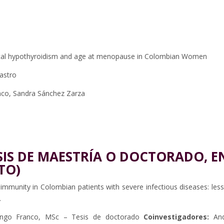
nical hypothyroidism and age at menopause in Colombian Women
astro
nco, Sandra Sánchez Zarza
SIS DE MAESTRÍA O DOCTORADO, E
TO)
 immunity in Colombian patients with severe infectious diseases: les
.
rango Franco, MSc – Tesis de doctorado
Coinvestigadores:
An