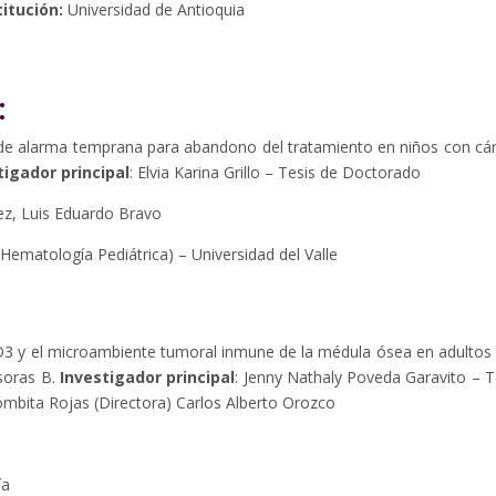
titución:
Universidad de Antioquia
:
a de alarma temprana para abandono del tratamiento en niños con cá
tigador principal
: Elvia Karina Grillo – Tesis de Doctorado
ez, Luis Eduardo Bravo
ematología Pediátrica) – Universidad del Valle
ID3 y el microambiente tumoral inmune de la médula ósea en adultos
rsoras B.
Investigador principal
: Jenny Nathaly Poveda Garavito – T
ómbita Rojas (Directora) Carlos Alberto Orozco
ía