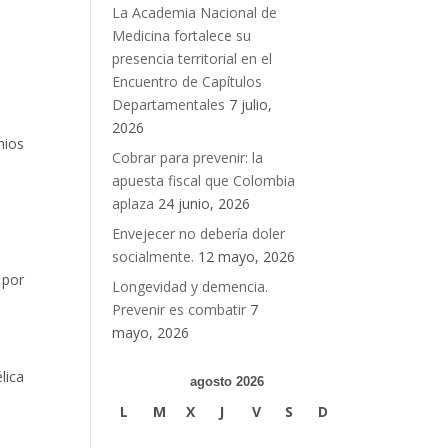
La Academia Nacional de
Medicina fortalece su
presencia territorial en el
Encuentro de Capítulos
Departamentales
7 julio,
2026
mios
Cobrar para prevenir: la
apuesta fiscal que Colombia
aplaza
24 junio, 2026
Envejecer no debería doler
socialmente.
12 mayo, 2026
 por
Longevidad y demencia.
Prevenir es combatir
7
mayo, 2026
lica
agosto 2026
L
M
X
J
V
S
D