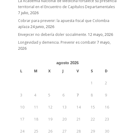
La Academia Nacional de Medicina fortalece su presencia
territorial en el Encuentro de Capítulos Departamentales
7 julio, 2026
Cobrar para prevenir: la apuesta fiscal que Colombia
aplaza
24 junio, 2026
Envejecer no debería doler socialmente.
12 mayo, 2026
Longevidad y demencia. Prevenir es combatir
7 mayo,
2026
agosto 2026
L
M
X
J
V
S
D
1
2
3
4
5
6
7
8
9
10
11
12
13
14
15
16
17
18
19
20
21
22
23
24
25
26
27
28
29
30