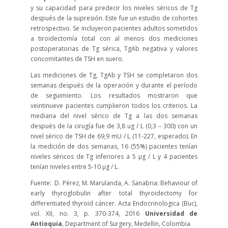
y su capacidad para predecir los niveles séricos de Tg
después de la supresión. Este fue un estudio de cohortes
retrospectivo. Se incluyeron pacientes adultos sometidos
a tiroidectomía total con al menos dos mediciones
postoperatorias de Tg sérica, TgAb negativa y valores
concomitantes de TSH en suero.
Las mediciones de Tg, TgAb y TSH se completaron dos
semanas después de la operación y durante el período
de seguimiento. Los resultados mostraron que
veintinueve pacientes cumplieron todos los criterios. La
mediana del nivel sérico de Tg a las dos semanas
después de la cirugía fue de 3,8 ug / L (0,3 – 300) con un
nivel sérico de TSH de 69,9 mU / L (11-227, esperado). En
la medición de dos semanas, 16 (55%) pacientes tenían
niveles séricos de Tg inferiores a 5 μg / L y 4 pacientes
tenían niveles entre 5-10 μg / L.
Fuente: D. Pérez, M. Marulanda, A. Sanabria: Behaviour of
early thyroglobulin after total thyroidectomy for
differentiated thyroid cáncer. Acta Endocrinologica (Buc),
vol. XII, no. 3, p. 370-374, 2016
Universidad de
Antioquia
, Department of Surgery, Medellin, Colombia