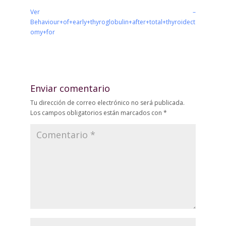
Ver –
Behaviour+of+early+thyroglobulin+after+total+thyroidect
omy+for
Enviar comentario
Tu dirección de correo electrónico no será publicada.
Los campos obligatorios están marcados con
*