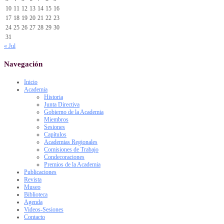
10
11
12
13
14
15
16
17
18
19
20
21
22
23
24
25
26
27
28
29
30
31
« Jul
Navegación
Inicio
Academia
Historia
Junta Directiva
Gobierno de la Academia
Miembros
Sesiones
Capítulos
Academias Regionales
Comisiones de Trabajo
Condecoraciones
Premios de la Academia
Publicaciones
Revista
Museo
Biblioteca
Agenda
Videos-Sesiones
Contacto