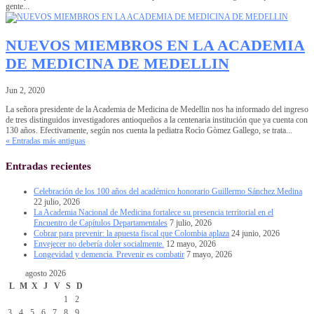
gente...
NUEVOS MIEMBROS EN LA ACADEMIA
DE MEDICINA DE MEDELLIN
Jun 2, 2020
La señora presidente de la Academia de Medicina de Medellin nos ha informado del ingreso
de tres distinguidos investigadores antioqueños a la centenaria institución que ya cuenta con
130 años. Efectivamente, según nos cuenta la pediatra Rocìo Gòmez Gallego, se trata...
« Entradas más antiguas
Entradas recientes
Celebración de los 100 años del académico honorario Guillermo Sánchez Medina
22 julio, 2026
La Academia Nacional de Medicina fortalece su presencia territorial en el
Encuentro de Capítulos Departamentales
7 julio, 2026
Cobrar para prevenir: la apuesta fiscal que Colombia aplaza
24 junio, 2026
Envejecer no debería doler socialmente.
12 mayo, 2026
Longevidad y demencia. Prevenir es combatir
7 mayo, 2026
agosto 2026
L
M
X
J
V
S
D
1
2
3
4
5
6
7
8
9