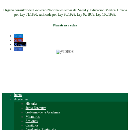
Órgano consultor del Gobierno Nacional en temas de Salud y Educación Médica.
Creada
por Ley 71/1890, ratificada por Ley 86/1928, Ley 02/1979, Ley 100/1993.
Nuestras redes
Seguir
Seguir
Seguir
Seguir
Inicio
Academia
Historia
Junta Directiva
Gobierno de la Academia
Miembros
Sesiones
Capítulos
Academias Regionales