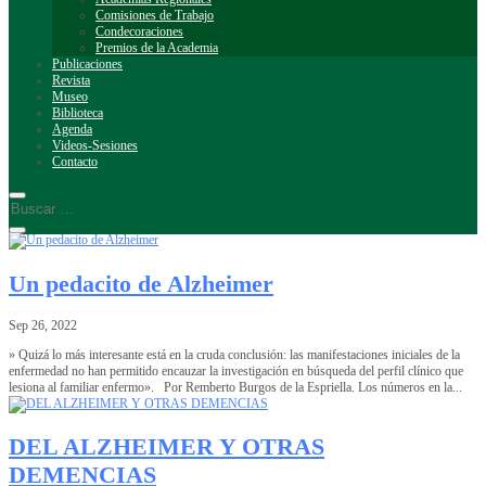
Comisiones de Trabajo
Condecoraciones
Premios de la Academia
Publicaciones
Revista
Museo
Biblioteca
Agenda
Videos-Sesiones
Contacto
Un pedacito de Alzheimer
Sep 26, 2022
» Quizá lo más interesante está en la cruda conclusión: las manifestaciones iniciales de la
enfermedad no han permitido encauzar la investigación en búsqueda del perfil clínico que
lesiona al familiar enfermo». Por Remberto Burgos de la Espriella. Los números en la...
DEL ALZHEIMER Y OTRAS
DEMENCIAS