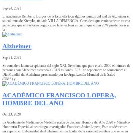
Sep 24, 2021
El académico Remberto Burgos de la Espriella toca algunos puntos del mal de Alzheimer en
su columna de Kienyke, titulada VILLA DEMENCIA. Considera que erróneamente mucha
gente cree que el trastorno cognocitivo leve -si bien es cierto que en un 20% puede llevar a
la...
Alzheimer
Sep 21, 2021
Se considera la nueva epidemia del siglo XXI. Se estima que para el año 2050 el número de
personas con Alzheimer ascienda a 131.5 millones. El 21 de septiembre se conmemora el
Día Mundial del Alzheimer proclamado por la Organización Mundial de la Salud
(OMS) y...
ACADÉMICO FRANCISCO LOPERA,
HOMBRE DEL AÑO
Oct 23, 2020
La Academia de Medicina de Medellín acaba de declarar Hombre del Año 2020 y Miembro
Honorario Especial al neurólogo investigador Francisco Javier Lopera, Este académico es
un experto en Enfermedad de Alzheimer, en particular de la variedad genética que se ve en