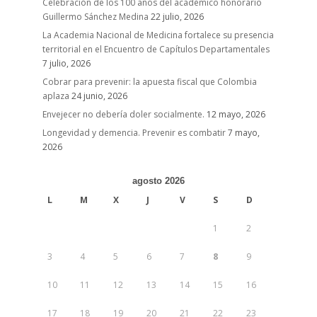
Celebración de los 100 años del académico honorario
Guillermo Sánchez Medina
22 julio, 2026
La Academia Nacional de Medicina fortalece su presencia
territorial en el Encuentro de Capítulos Departamentales
7 julio, 2026
Cobrar para prevenir: la apuesta fiscal que Colombia
aplaza
24 junio, 2026
Envejecer no debería doler socialmente.
12 mayo, 2026
Longevidad y demencia. Prevenir es combatir
7 mayo,
2026
agosto 2026
L
M
X
J
V
S
D
1
2
3
4
5
6
7
8
9
10
11
12
13
14
15
16
17
18
19
20
21
22
23