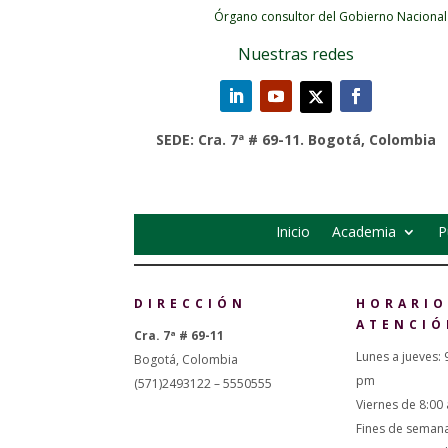
Órgano consultor del Gobierno Nacional
Nuestras redes
SEDE: Cra. 7ª # 69-11. Bogotá, Colombia
Inicio
Academia
P
DIRECCIÓN
HORARIO
ATENCIÓ
Cra. 7ª # 69-11
Lunes a jueves: 
Bogotá, Colombia
pm
(571)2493122 – 5550555
Viernes de 8:00
Fines de seman