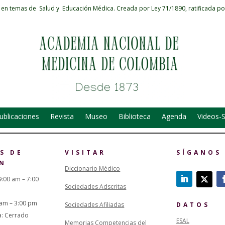
 en temas de Salud y Educación Médica.
Creada por Ley 71/1890, ratificada po
ublicaciones
Revista
Museo
Biblioteca
Agenda
Videos-
S DE
VISITAR
SÍGANOS
N
Diccionario Médico
9:00 am – 7:00
Sociedades Adscritas
 am – 3:00 pm
Sociedades Afiliadas
DATOS
a: Cerrado
ESAL
Memorias Competencias del