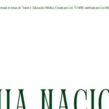
cional en temas de Salud y Educación Médica.
Creada por Ley 71/1890, ratificada por Ley 8