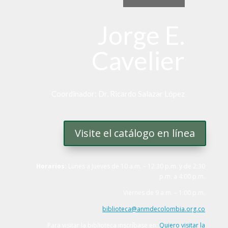
Jorge E.
Cavelier
Coordinador: Dr. Ricardo Salazar López
Visite el catálogo en línea
Horarios:
Lunes a Jueves de 10 a.m. – 12:30 p.m. y de 2:30
p.m. a 4:00 p.m.
Viernes de 9 a.m. – 1:00 p.m.
biblioteca@anmdecolombia.org.co
Para visitar la biblioteca inscríbase en:
Quiero visitar la