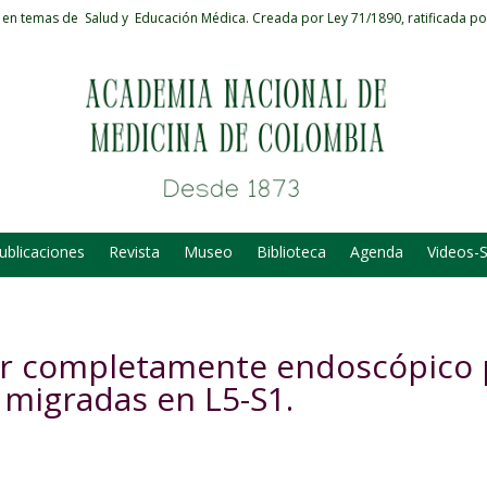
 en temas de Salud y Educación Médica.
Creada por Ley 71/1890, ratificada po
ublicaciones
Revista
Museo
Biblioteca
Agenda
Videos-
ar completamente endoscópico 
 migradas en L5-S1.