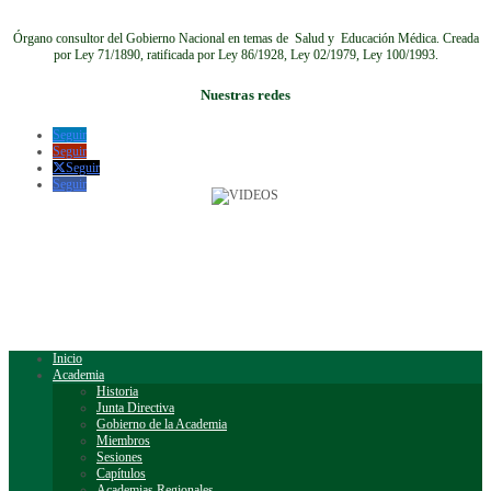
Órgano consultor del Gobierno Nacional en temas de Salud y Educación Médica.
Creada
por Ley 71/1890, ratificada por Ley 86/1928, Ley 02/1979, Ley 100/1993.
Nuestras redes
Seguir
Seguir
Seguir
Seguir
Inicio
Academia
Historia
Junta Directiva
Gobierno de la Academia
Miembros
Sesiones
Capítulos
Academias Regionales