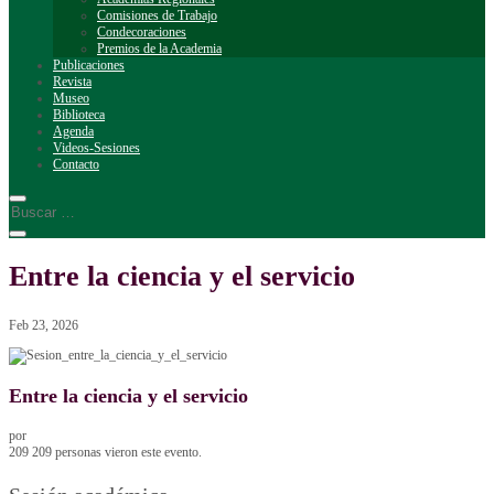
Comisiones de Trabajo
Condecoraciones
Premios de la Academia
Publicaciones
Revista
Museo
Biblioteca
Agenda
Videos-Sesiones
Contacto
Entre la ciencia y el servicio
Feb 23, 2026
Entre la ciencia y el servicio
por
209
209 personas vieron este evento.