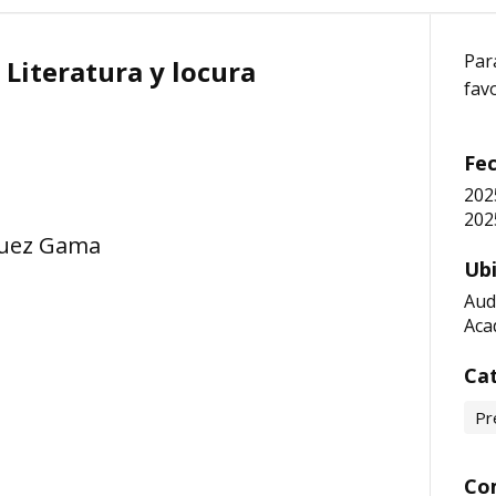
Par
 Literatura y locura
favo
Fec
202
202
guez Gama
Ubi
Aud
Aca
Cat
Pr
Co