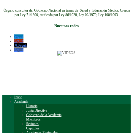
Órgano consultor del Gobierno Nacional en temas de Salud y Educación Médica.
Creada
por Ley 71/1890, ratificada por Ley 86/1928, Ley 02/1979, Ley 100/1993.
Nuestras redes
Seguir
Seguir
Seguir
Seguir
Inicio
Academia
Historia
Junta Directiva
Gobierno de la Academia
Miembros
Sesiones
Capítulos
Academias Regionales