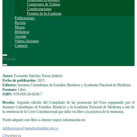
Comisiones de Trabajo
Condecoraciones
Premios de la Academia
Publicaciones
Revista
Museo
Biblioteca
Agenda
Videos-Sesiones
Contacto
Autor:
Fernando Sánchez Torres (editor)
Fecha de publicación:
2015
Editores:
Instituto Colombiano de Estudios Bioéticos y Academia Nacional de Medicina
Formato:
Libro
ISBN:
978-958-26-0230-7
Reseña:
Segunda edición del Compilado de las ponencias del Foro organizado por el
Instituto Colombiano de Estudios Bioéticos y la Academia Nacional de Medicina a raíz de
la sentencia de la Corte Constitucional que daba vía libre a la práctica de la eutanasia.
Puede adquirir este libro u obtener mayor información en:
publicaciones@anmdecolombia.org.co