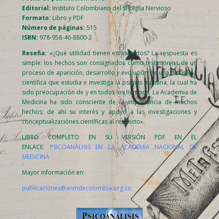
Editorial:
Instituto Colombiano del Sistema Nervioso
Formato:
Libro y PDF
Número de páginas:
515
ISBN:
978-958-46-8800-2
Reseña:
«¿Qué utilidad tienen estos textos? La respuesta es
simple: los hechos son consignados como testimonios de un
proceso de aparición, desarrollo y evolución de una disciplina
científica que estudia e investiga la psiquis humana, la cual ha
sido preocupación de y en todos los tiempos. La Academia de
Medicina ha sido consciente de la importancia de muchos
hechos; de ahí su interés y apoyo a las investigaciones y
conceptualizaciónes científicas al respecto».
LIBRO COMPLETO EN SU VERSIÓN PDF EN EL
ENLACE:
PSICOANÁLISIS EN LA ACADEMIA NACIONAL DE
MEDICINA
Mayor información en:
publicaciones@anmdecolombia.org.co