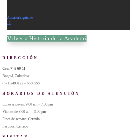
Anterior
Siguiente
1
2
Volver a Historia de la Academia
DIRECCIÓN
Cra. 7ª # 69-11
Bogotá, Colombia
(571)2493122 – 5550555
HORARIOS DE ATENCIÓN
Lunes a jueves: 9:00 am – 7:00 pm
Viernes de 8:00 am – 3:00 pm
Fines de semana: Cerrado
Festivos: Cerrado
VISITAR