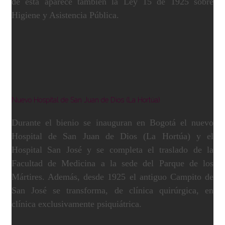
de ésta aparece también la Ley 15 de 1925 sobre
Higiene y Asistencia Pública.
Nuevo Hospital de San Juan de Dios (La Hortúa)
Durante el bienio se inauguran en Bogotá el nuevo
Hospital de San Juan de Dios (La Hortúa) y el
Hospital San José y se completa el traslado de la
Facultad de Medicina a la sede del Parque de los
Mártires. Además, desde 1925 el antiguo Campito de
San José se transforma, de clínica quirúrgica, en
clínica exclusivamente psiquiátrica.