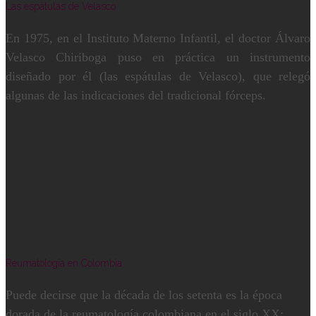
Las espátulas de Velasco
En 1975, en el Instituto Materno Infantil, el doctor Álvaro
Velasco Chiriboga puso en práctica un instrumento
diseñado por él (las espátulas de Velasco), que relegó
algunas de las indicaciones del tradicional fórceps.
Reumatología en Colombia
Puede decirse que la década de los setenta es la época
dorada de la reumatología colombiana en el siglo XX: