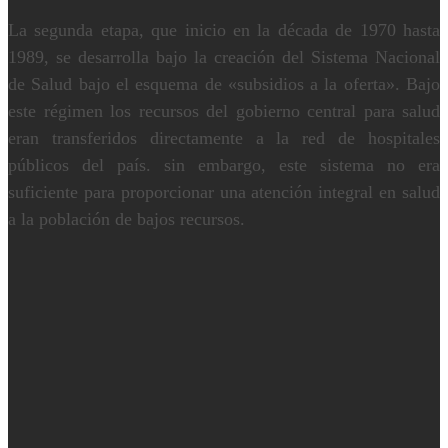
La segunda etapa, que inicio en la década de 1970 hasta
1989, se desarrolla bajo la creación del Sistema Nacional
de Salud bajo el esquema de «subsidios a la oferta». Bajo
este régimen los recursos del gobierno central para salud
eran transferidos directamente a la red de hospitales
públicos del país. sin embargo, este sistema no era
suficiente para proporcionar una atención integral en salud
a la población de bajos recursos.