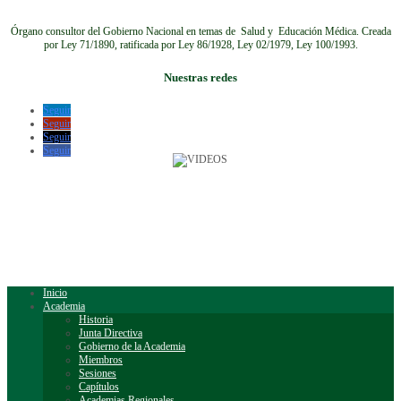
Órgano consultor del Gobierno Nacional en temas de Salud y Educación Médica.
Creada
por Ley 71/1890, ratificada por Ley 86/1928, Ley 02/1979, Ley 100/1993.
Nuestras redes
Seguir
Seguir
Seguir
Seguir
Inicio
Academia
Historia
Junta Directiva
Gobierno de la Academia
Miembros
Sesiones
Capítulos
Academias Regionales