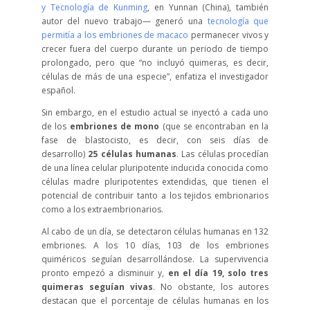
y Tecnología de Kunming
, en Yunnan (China), también
autor del nuevo trabajo— generó una
tecnología que
permitía a los embriones de macaco
permanecer vivos y
crecer fuera del cuerpo durante un periodo de tiempo
prolongado, pero que “no incluyó quimeras, es decir,
células de más de una especie”, enfatiza el investigador
español.
Sin embargo, en el estudio actual se inyectó a cada uno
de los
embriones de mono
(que se encontraban en la
fase de blastocisto, es decir, con seis días de
desarrollo)
25 células humanas
. Las células procedían
de una línea celular pluripotente inducida conocida como
células madre pluripotentes extendidas, que tienen el
potencial de contribuir tanto a los tejidos embrionarios
como a los extraembrionarios.
Al cabo de un día, se detectaron células humanas en 132
embriones. A los 10 días, 103 de los embriones
quiméricos seguían desarrollándose. La supervivencia
pronto empezó a disminuir y,
en el día 19, solo tres
quimeras seguían vivas
. No obstante, los autores
destacan que el porcentaje de células humanas en los