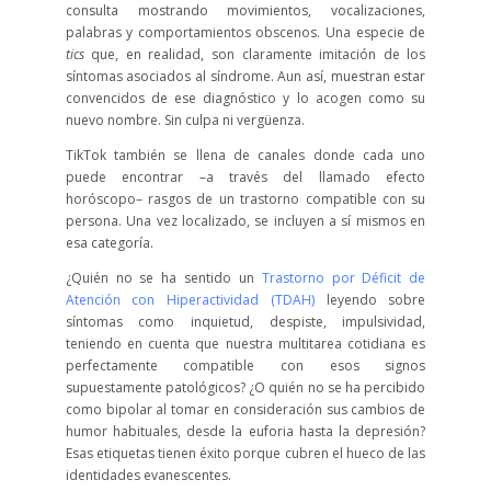
consulta mostrando movimientos, vocalizaciones,
palabras y comportamientos obscenos. Una especie de
tics
que, en realidad, son claramente imitación de los
síntomas asociados al síndrome. Aun así, muestran estar
convencidos de ese diagnóstico y lo acogen como su
nuevo nombre. Sin culpa ni vergüenza.
TikTok también se llena de canales donde cada uno
puede encontrar –a través del llamado efecto
horóscopo– rasgos de un trastorno compatible con su
persona. Una vez localizado, se incluyen a sí mismos en
esa categoría.
¿Quién no se ha sentido un
Trastorno por Déficit de
Atención con Hiperactividad (TDAH)
leyendo sobre
síntomas como inquietud, despiste, impulsividad,
teniendo en cuenta que nuestra multitarea cotidiana es
perfectamente compatible con esos signos
supuestamente patológicos? ¿O quién no se ha percibido
como bipolar al tomar en consideración sus cambios de
humor habituales, desde la euforia hasta la depresión?
Esas etiquetas tienen éxito porque cubren el hueco de las
identidades evanescentes.