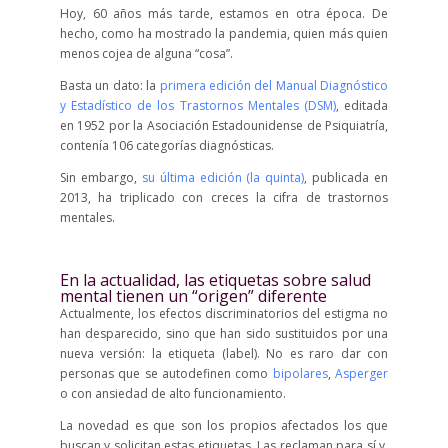
Hoy, 60 años más tarde, estamos en otra época. De
hecho, como ha mostrado la pandemia, quien más quien
menos cojea de alguna “cosa”.
Basta un dato: la
primera edición del Manual Diagnóstico
y Estadístico de los Trastornos Mentales (DSM)
, editada
en 1952 por la Asociación Estadounidense de Psiquiatría,
contenía 106 categorías diagnósticas.
Sin embargo,
su última edición (la quinta)
, publicada en
2013, ha triplicado con creces la cifra de trastornos
mentales.
En la actualidad, las etiquetas sobre salud
mental tienen un “origen” diferente
Actualmente, los efectos discriminatorios del estigma no
han desparecido, sino que han sido sustituidos por una
nueva versión: la etiqueta (label). No es raro dar con
personas que se autodefinen como
bipolares
,
Asperger
o con ansiedad de alto funcionamiento.
La novedad es que son los propios afectados los que
buscan y solicitan estas etiquetas. Las reclaman para sí y,