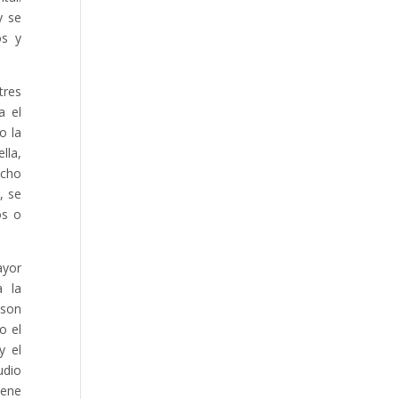
y se
os y
tres
a el
o la
lla,
echo
, se
os o
ayor
a la
 son
o el
y el
udio
iene