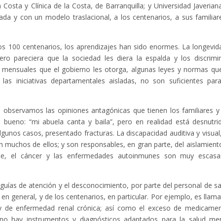
 Costa y Clínica de la Costa, de Barranquilla; y Universidad Javerian
da y con un modelo traslacional, a los centenarios, a sus familiar
ros 100 centenarios, los aprendizajes han sido enormes. La longevid
o pareciera que la sociedad les diera la espalda y los discrimi
s mensuales que el gobierno les otorga, algunas leyes y normas qu
las iniciativas departamentales aisladas, no son suficientes par
observamos las opiniones antagónicas que tienen los familiares y
s bueno: “mi abuela canta y baila”, pero en realidad está desnutri
gunos casos, presentado fracturas. La discapacidad auditiva y visual,
 muchos de ellos; y son responsables, en gran parte, del aislamiento
ente, el cáncer y las enfermedades autoinmunes son muy escas
e guías de atención y el desconocimiento, por parte del personal de sa
r en general, y de los centenarios, en particular. Por ejemplo, es llama
al y de enfermedad renal crónica; así como el exceso de medicame
, no hay instrumentos y diagnósticos adaptados para la salud men