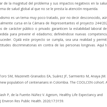
ar de la magnitud del problema y sus impactos negativos en la salud
ma de salud global al que no se le presta la atención requerida.
edadismo es un tema muy poco tratado, por no decir desconocido, aú
tualmente cursa en la Cámara de Representantes el proyecto 244/20
de carácter público o privado garanticen la estabilidad laboral de
dida para prevenir el edadismo; definiéndose nuevas competenci
uceder. Ojalá este proyecto se cumpla, sea una realidad y permit
titudes discriminatorias en contra de las personas longevas. Aquí 
-Toro SM, Mazenett-Granados EA, Suárez JF, Sarmiento M, Anaya JM.
 a new population of centenarians in Colombia. The COOLCEN cohort. 
Nash P, de la Fuente-Núñez V. Ageism, Healthy Life Expectancy and
 Environ Res Public Health. 2020;17:3159.