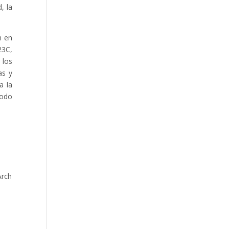
, la
n en
23C,
 los
as y
a la
todo
Arch