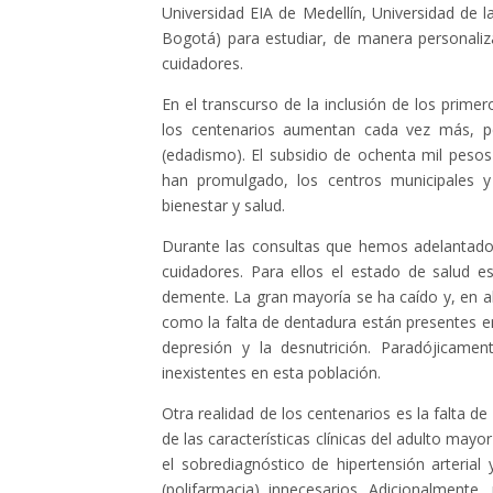
Universidad EIA de Medellín, Universidad de la
Bogotá) para estudiar, de manera personaliza
cuidadores.
En el transcurso de la inclusión de los prime
los centenarios aumentan cada vez más, per
(edadismo). El subsidio de ochenta mil peso
han promulgado, los centros municipales y 
bienestar y salud.
Durante las consultas que hemos adelantado 
cuidadores. Para ellos el estado de salud e
demente. La gran mayoría se ha caído y, en al
como la falta de dentadura están presentes en
depresión y la desnutrición. Paradójicam
inexistentes en esta población.
Otra realidad de los centenarios es la falta d
de las características clínicas del adulto mayo
el sobrediagnóstico de hipertensión arteri
(polifarmacia) innecesarios. Adicionalmente