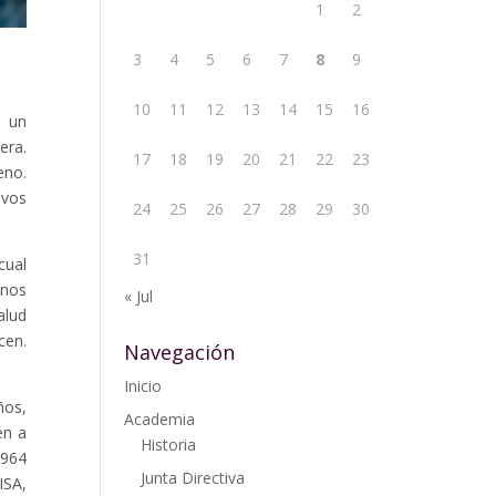
1
2
3
4
5
6
7
8
9
10
11
12
13
14
15
16
a un
era.
17
18
19
20
21
22
23
eno.
evos
24
25
26
27
28
29
30
31
cual
Unos
« Jul
alud
cen.
Navegación
Inicio
ños,
Academia
en a
Historia
.964
Junta Directiva
ISA,