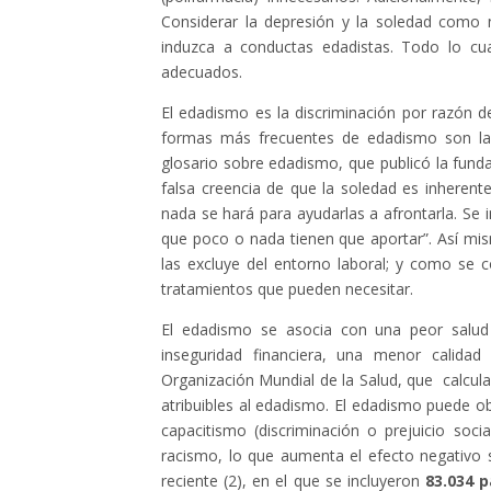
Considerar la depresión y la soledad como n
induzca a conductas edadistas. Todo lo cua
adecuados.
El edadismo es la discriminación por razón 
formas más frecuentes de edadismo son la in
glosario sobre edadismo, que publicó la funda
falsa creencia de que la soledad es inheren
nada se hará para ayudarlas a afrontarla. Se 
que poco o nada tienen que aportar”. Así m
las excluye del entorno laboral; y como se 
tratamientos que pueden necesitar.
El edadismo se asocia con una peor salud 
inseguridad financiera, una menor calida
Organización Mundial de la Salud, que calcu
atribuibles al edadismo. El edadismo puede o
capacitismo (discriminación o prejuicio soci
racismo, lo que aumenta el efecto negativo s
reciente (2), en el que se incluyeron
83.034 p