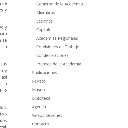
a de
Gobierno de la Academia
es y
Miembros
Sesiones
ad y
Capítulos
nara
Academias Regionales
e se
Comisiones de Trabajo
a su
Condecoraciones
Premios de la Academia
 sus
da y
Publicaciones
 así
Revista
, la
Museo
as o
Biblioteca
Agenda
lud,
tivo
Videos-Sesiones
ntos
Contacto
tal.