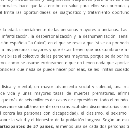
ormales, hace que la atención en salud para ellos sea precaria, 
l limita las oportunidades de diagnóstico y tratamiento oportun
de la edad, especialmente de las personas mayores o ancianas. Las 
fantilización, la despersonalización y la deshumanización, señal
ción española “la Caixa”, en el que se resalta que “si se da por hech
te a las personas mayores y que éstas tienen que acostumbrarse a e
invisibiliza al colectivo de las personas mayores, porque se da por h
ismo, como se asume erróneamente que no tienen nada que aportar
considera que nada se puede hacer por ellas, se les limitan cuidad
física y mental, un mayor aislamiento social y soledad, una m
d de vida y unas mayores tasas de muertes prematuras, afirm
la que más de seis millones de casos de depresión en todo el mundo
bservarse simultáneamente con otras actitudes discriminatorias com
al contra las personas con discapacidad), el clasismo, el sexismo 
obre la salud y el bienestar de la población longeva. Según un est
articipantes de 57 países
, al menos una de cada dos personas t