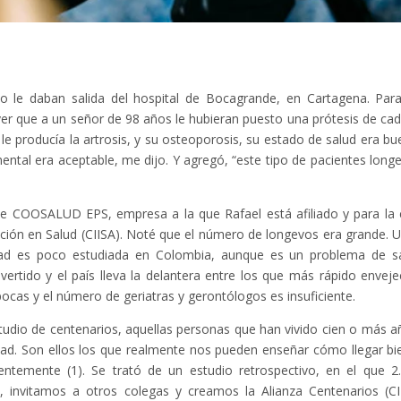
 le daban salida del hospital de Bocagrande, en Cartagena. Par
r que a un señor de 98 años le hubieran puesto una prótesis de cad
 le producía la artrosis, y su osteoporosis, su estado de salud era bu
ntal era aceptable, me dijo. Y agregó, “este tipo de pacientes long
e COOSALUD EPS, empresa a la que Rafael está afiliado y para la 
ación en Salud (CIISA). Noté que el número de longevos era grande. 
idad es poco estudiada en Colombia, aunque es un problema de s
nvertido y el país lleva la delantera entre los que más rápido enveje
pocas y el número de geriatras y gerontólogos es insuficiente.
udio de centenarios, aquellas personas que han vivido cien o más a
dad. Son ellos los que realmente nos pueden enseñar cómo llegar bi
cientemente (1). Se trató de un estudio retrospectivo, en el que 2
e, invitamos a otros colegas y creamos la Alianza Centenarios (CI