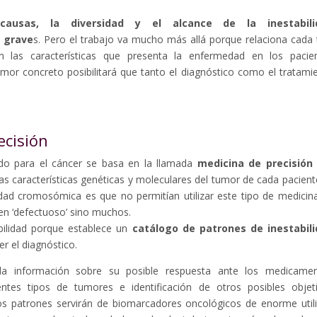
s
causas, la diversidad y el alcance de la inestabili
 grave
s. Pero el trabajo va mucho más allá porque relaciona cada 
n las características que presenta la enfermedad en los pacie
mor concreto posibilitará que tanto el diagnóstico como el tratami
ecisión
ado para el cáncer se basa en la llamada
medicina de precisión
las características genéticas y moleculares del tumor de cada paciente
idad cromosómica es que no permitían utilizar este tipo de medicin
en ‘defectuoso’ sino muchos.
bilidad porque establece un
catálogo de patrones de inestabil
er el diagnóstico.
a información sobre su posible respuesta ante los medicame
rentes tipos de tumores e identificación de otros posibles objet
os patrones servirán de biomarcadores oncológicos de enorme util