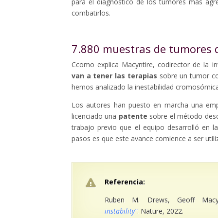
para el diagnóstico de los tumores más agre
combatirlos.
7.880 muestras de tumores d
Ccomo explica
Macyntire, codirector de la 
van a tener las terapias
sobre un tumor con
hemos analizado la inestabilidad cromosómica
Los autores han puesto en marcha una empr
licenciado una
patente
sobre el método descr
trabajo previo que el equipo desarrolló en l
pasos es que este avance comience a ser util
Referencia:
Ruben M. Drews, Geoff Macyn
instability”
.
Nature, 2022.