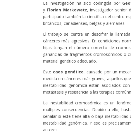
La investigación ha sido codirigida por
Geo
y
Florian
Markowetz
, investigador senior
participado también la científica del centro e
británicos, canadienses, belgas y alemanes.
El trabajo se centra en descifrar la llamad
cánceres más agresivos. En condiciones normal
hijas tengan el número correcto de cromos
ganancias de fragmentos cromosómicos o cr
material genético adecuado.
Este
caos genético
, causado por un mec
medida en cánceres más graves, aquellos que t
inestabilidad genómica están asociados con
metástasis y resistencia a las terapias comúnm
La inestabilidad cromosómica es un fenóme
múltiples consecuencias. Debido a ello, hast
señalar si este tiene alta o baja inestabilida
inestabilidad genómica. Y eso es precisament
autores.