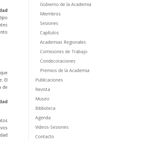
Gobierno de la Academia
dad
Miembros
tipo
Sesiones
ntes
ento
Capítulos
Academias Regionales
Comisiones de Trabajo
Condecoraciones
Premios de la Academia
que
. El
Publicaciones
a de
Revista
Museo
idad
Biblioteca
Agenda
ntos
Videos-Sesiones
ivos
idad
Contacto