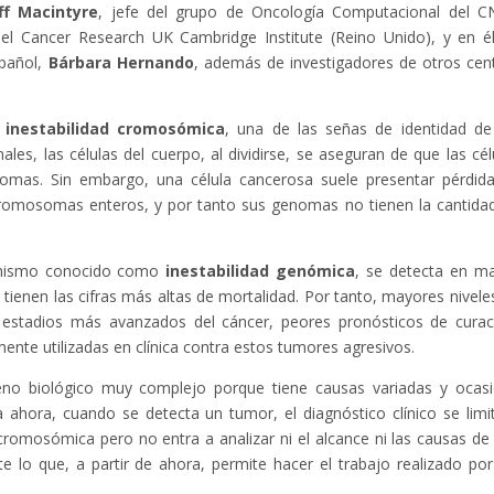
ff Macintyre
, jefe del grupo de Oncología Computacional del C
 del Cancer Research UK Cambridge Institute (Reino Unido), y en é
spañol,
Bárbara Hernando
, además de investigadores de otros cen
a
inestabilidad cromosómica
, una de las señas de identidad de
es, las células del cuerpo, al dividirse, se aseguran de que las cél
omas. Sin embargo, una célula cancerosa suele presentar pérdid
omosomas enteros, y por tanto sus genomas no tienen la cantida
anismo conocido como
inestabilidad genómica
, se detecta en m
ienen las cifras más altas de mortalidad. Por tanto, mayores nivele
 estadios más avanzados del cáncer, peores pronósticos de curac
ente utilizadas en clínica contra estos tumores agresivos.
no biológico muy complejo porque tiene causas variadas y ocas
a ahora, cuando se detecta un tumor, el diagnóstico clínico se limi
d cromosómica pero no entra a analizar ni el alcance ni las causas de
e lo que, a partir de ahora, permite hacer el trabajo realizado por