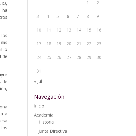
1
2
NIO,
l ha
3
4
5
6
7
8
9
tros
10
11
12
13
14
15
16
 los
ulas
17
18
19
20
21
22
23
as o
d de
24
25
26
27
28
29
30
31
ayor
« Jul
s de
ión,
Navegación
Inicio
iona
ta a
Academia
 esa
Historia
 los
Junta Directiva