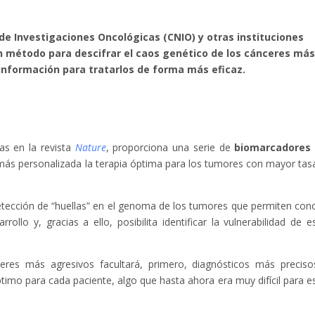
de Investigaciones Oncológicas (CNIO) y otras instituciones
n método para descifrar el caos genético de los cánceres má
 información para tratarlos de forma más eficaz.
as en la revista
Nature
, proporciona una serie de
biomarcadores
más personalizada la terapia óptima para los tumores con mayor tas
a detección de “huellas” en el genoma de los tumores que permiten con
lo y, gracias a ello, posibilita identificar la vulnerabilidad de e
res más agresivos facultará, primero, diagnósticos más preciso
imo para cada paciente, algo que hasta ahora era muy difícil para e