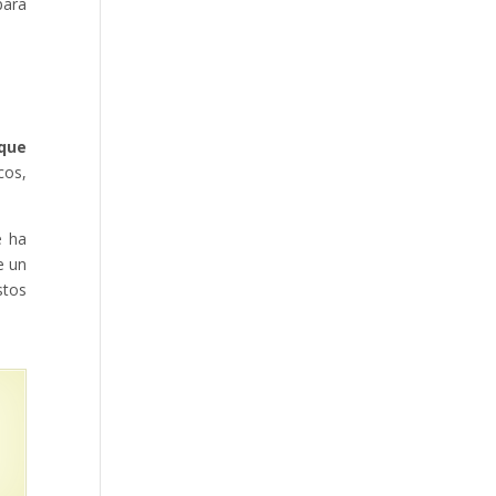
para
 que
cos,
e ha
e un
stos