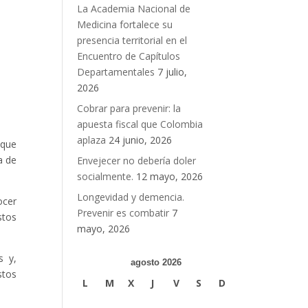
La Academia Nacional de
Medicina fortalece su
presencia territorial en el
s
Encuentro de Capítulos
Departamentales
7 julio,
2026
Cobrar para prevenir: la
apuesta fiscal que Colombia
aplaza
24 junio, 2026
que
a de
Envejecer no debería doler
socialmente.
12 mayo, 2026
Longevidad y demencia.
ocer
Prevenir es combatir
7
stos
mayo, 2026
s y,
agosto 2026
stos
L
M
X
J
V
S
D