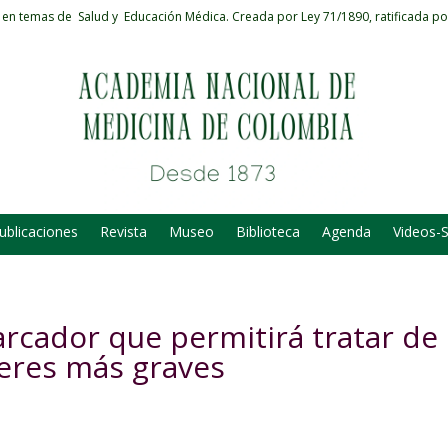
 en temas de Salud y Educación Médica.
Creada por Ley 71/1890, ratificada po
ublicaciones
Revista
Museo
Biblioteca
Agenda
Videos-
rcador que permitirá tratar de
ceres más graves