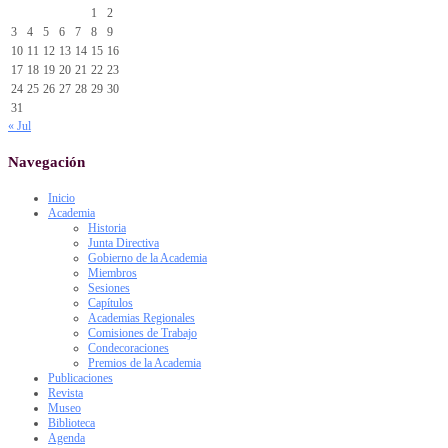
1
2
3
4
5
6
7
8
9
10
11
12
13
14
15
16
17
18
19
20
21
22
23
24
25
26
27
28
29
30
31
« Jul
Navegación
Inicio
Academia
Historia
Junta Directiva
Gobierno de la Academia
Miembros
Sesiones
Capítulos
Academias Regionales
Comisiones de Trabajo
Condecoraciones
Premios de la Academia
Publicaciones
Revista
Museo
Biblioteca
Agenda