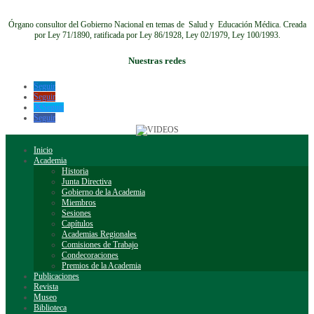
Órgano consultor del Gobierno Nacional en temas de Salud y Educación Médica.
Creada
por Ley 71/1890, ratificada por Ley 86/1928, Ley 02/1979, Ley 100/1993.
Nuestras redes
Seguir
Seguir
Seguir
Seguir
Inicio
Academia
Historia
Junta Directiva
Gobierno de la Academia
Miembros
Sesiones
Capítulos
Academias Regionales
Comisiones de Trabajo
Condecoraciones
Premios de la Academia
Publicaciones
Revista
Museo
Biblioteca