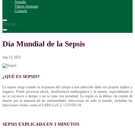
Agenda
Videos-Sesiones
Contacto
Día Mundial de la Sepsis
Sep 13, 2021
¿QUÉ ES SEPSIS?
La sepsis surge cuando la respuesta del cuerpo a una infección daña sus propios tejidos y
órganos. Puede provocar shock, insuficiencia multiorgánica y la muerte, especialmente si
no se reconoce a tiempo y no se trata con prontitud. La sepsis es la última vía común de
muerte por la mayoría de las enfermedades infecciosas en todo el mundo, incluidas las
infecciones virales como el SARS-CoV-2 / COVID-19.
SEPSIS EXPLICADA EN 3 MINUTOS