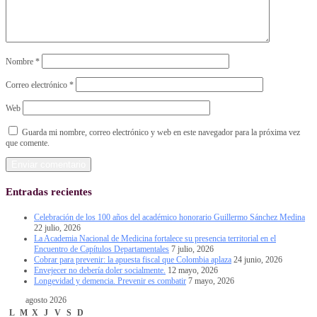
Nombre
*
Correo electrónico
*
Web
Guarda mi nombre, correo electrónico y web en este navegador para la próxima vez
que comente.
Entradas recientes
Celebración de los 100 años del académico honorario Guillermo Sánchez Medina
22 julio, 2026
La Academia Nacional de Medicina fortalece su presencia territorial en el
Encuentro de Capítulos Departamentales
7 julio, 2026
Cobrar para prevenir: la apuesta fiscal que Colombia aplaza
24 junio, 2026
Envejecer no debería doler socialmente.
12 mayo, 2026
Longevidad y demencia. Prevenir es combatir
7 mayo, 2026
agosto 2026
L
M
X
J
V
S
D