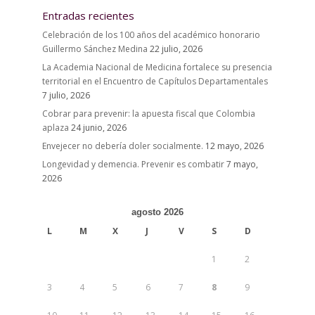
Entradas recientes
Celebración de los 100 años del académico honorario
Guillermo Sánchez Medina
22 julio, 2026
La Academia Nacional de Medicina fortalece su presencia
territorial en el Encuentro de Capítulos Departamentales
7 julio, 2026
Cobrar para prevenir: la apuesta fiscal que Colombia
aplaza
24 junio, 2026
Envejecer no debería doler socialmente.
12 mayo, 2026
Longevidad y demencia. Prevenir es combatir
7 mayo,
2026
agosto 2026
L
M
X
J
V
S
D
1
2
3
4
5
6
7
8
9