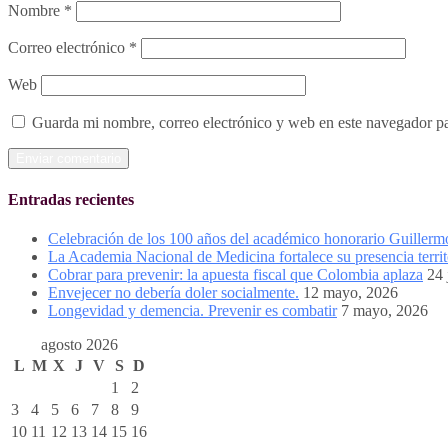
Nombre
*
Correo electrónico
*
Web
Guarda mi nombre, correo electrónico y web en este navegador p
Entradas recientes
Celebración de los 100 años del académico honorario Guiller
La Academia Nacional de Medicina fortalece su presencia territ
Cobrar para prevenir: la apuesta fiscal que Colombia aplaza
24 
Envejecer no debería doler socialmente.
12 mayo, 2026
Longevidad y demencia. Prevenir es combatir
7 mayo, 2026
agosto 2026
L
M
X
J
V
S
D
1
2
3
4
5
6
7
8
9
10
11
12
13
14
15
16