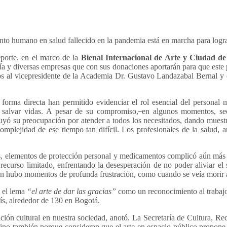
lento humano en salud fallecido en la pandemia está en marcha para lo
eporte, en el marco de la
Bienal Internacional de Arte y Ciudad d
anía y diversas empresas que con sus donaciones aportarán para que est
s al vicepresidente de la Academia Dr. Gustavo Landazabal Bernal y el 
rma directa han permitido evidenciar el rol esencial del personal mé
a salvar vidas. A pesar de su compromiso,
en algunos momentos, sec
nuyó su preocupación por atender a todos los necesitados, dando mues
complejidad de ese tiempo tan difícil. Los profesionales de la salud, 
s, elementos de protección personal y medicamentos complicó aún más l
recurso limitado, enfrentando la desesperación de no poder aliviar el 
hubo momentos de profunda frustración, como cuando se veía morir a p
 el lema
“el arte de dar las gracias”
como un reconocimiento al trabajo
país, alrededor de 130 en Bogotá.
n cultural en nuestra sociedad, anotó. La Secretaría de Cultura, Recr
 sino también porque consideran que el arte en espacio público propon