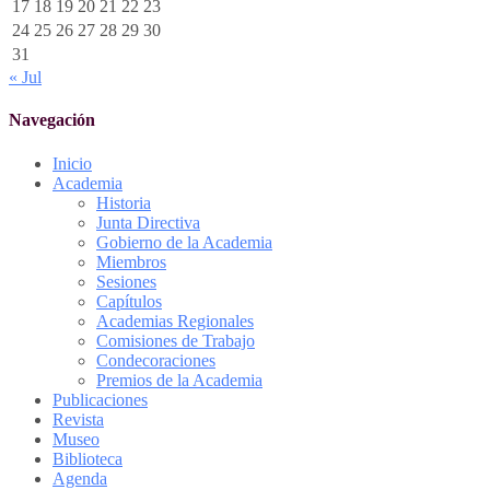
17
18
19
20
21
22
23
24
25
26
27
28
29
30
31
« Jul
Navegación
Inicio
Academia
Historia
Junta Directiva
Gobierno de la Academia
Miembros
Sesiones
Capítulos
Academias Regionales
Comisiones de Trabajo
Condecoraciones
Premios de la Academia
Publicaciones
Revista
Museo
Biblioteca
Agenda