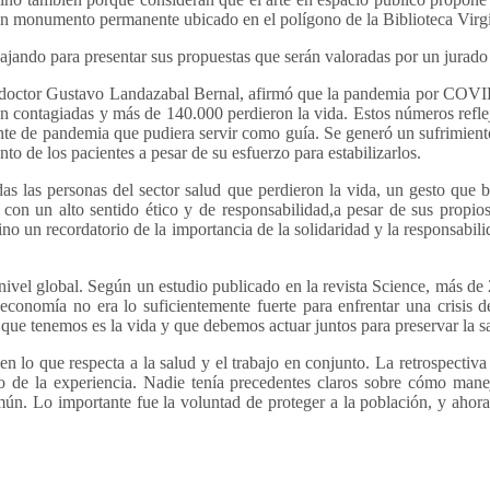
n monumento permanente ubicado en el polígono de la Biblioteca Virgili
jando para presentar sus propuestas que serán valoradas por un jurado
 doctor Gustavo Landazabal Bernal, afirmó que la pandemia por COVID-
n contagiadas y más de 140.000 perdieron la vida. Estos números reflej
iente de pandemia que pudiera servir como guía. Se generó un sufrimient
to de los pacientes a pesar de su esfuerzo para estabilizarlos.
s las personas del sector salud que perdieron la vida, un gesto que b
con un alto sentido ético y de responsabilidad,a pesar de sus propios
 sino un recordatorio de la importancia de la solidaridad y la responsabi
vel global. Según un estudio publicado en la revista Science, más de 
economía no era lo suficientemente fuerte para enfrentar una crisis 
 que tenemos es la vida y que debemos actuar juntos para preservar la s
n lo que respecta a la salud y el trabajo en conjunto. La retrospectiva
cio de la experiencia. Nadie tenía precedentes claros sobre cómo manej
mún. Lo importante fue la voluntad de proteger a la población, y ahora