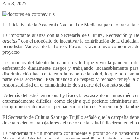
Abr 8, 2025
La iniciativa de la Academia Nacional de Medicina para honrar al ta
La importante alianza con la Secretaría de Cultura, Recreación y D
gracias”
con el propósito de incentivar la contribución de la ciudad
periodistas Vanessa de la Torre y Pascual Gaviria tuvo como invitado
proyecto.
Testimonios del talento humano en salud que vivió la pandemia de fo
enfrentando diariamente riesgos y trabajando incansablemente par
discriminación hacia el talento humano de la salud, lo que no dismi
parte de la sociedad. Esta dualidad de respeto y rechazo reflejó la 
responsabilidad en el cumplimiento de su parte del contrato social.
Además del estrés emocional y físico, la escasez de insumos médico
extremadamente difíciles, como elegir a qué paciente administrar un 
compromiso y dedicación permanecieron firmes. Sin embargo, también 
El Secretario de Cultura Santiago Trujillo señaló que la campaña tiene
de cuatrocientos trabajadores del sector de la salud fallecieron en el 
La pandemia fue un momento contundente y profundo de transformació
Nacional de Medicina no solo por responsabilidad histórica y social