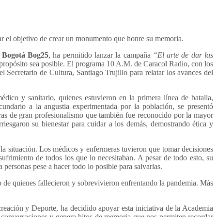
grar el objetivo de crear un monumento que honre su memoria.
e Bogotá Bog25
, ha permitido lanzar la campaña
“El arte de dar las
e propósito sea posible. El programa 10 A.M. de Caracol Radio, con los
Secretario de Cultura, Santiago Trujillo para relatar los avances del
dico y sanitario, quienes estuvieron en la primera línea de batalla,
undario a la angustia experimentada por la población, se presentó
tras de gran profesionalismo que también fue reconocido por la mayor
arriesgaron su bienestar para cuidar a los demás, demostrando ética y
a situación. Los médicos y enfermeras tuvieron que tomar decisiones
sufrimiento de todos los que lo necesitaban. A pesar de todo esto, su
ersonas pese a hacer todo lo posible para salvarlas.
 de quienes fallecieron y sobrevivieron enfrentando la pandemia. Más
eación y Deporte, ha decidido apoyar esta iniciativa de la Academia
e conversaciones y genera hitos de memoria que nos permiten recordar