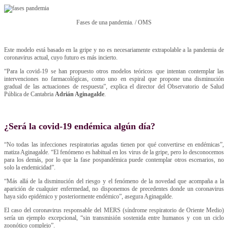
Fases de una pandemia. / OMS
Este modelo está basado en la gripe y no es necesariamente extrapolable a la pandemia de
coronavirus actual, cuyo futuro es más incierto.
“Para la covid-19 se han propuesto otros modelos teóricos que intentan contemplar las
intervenciones no farmacológicas, como uno en espiral que propone una disminución
gradual de las actuaciones de respuesta”, explica el director del Observatorio de Salud
Pública de Cantabria
Adrián Aginagalde
.
¿Será la covid-19 endémica algún día?
“No todas las infecciones respiratorias agudas tienen por qué convertirse en endémicas”,
matiza Aginagalde. “El fenómeno es habitual en los virus de la gripe, pero lo desconocemos
para los demás, por lo que la fase pospandémica puede contemplar otros escenarios, no
solo la endemicidad”.
“Más allá de la disminución del riesgo y el fenómeno de la novedad que acompaña a la
aparición de cualquier enfermedad, no disponemos de precedentes donde un coronavirus
haya sido epidémico y posteriormente endémico”, asegura Aginagalde.
El caso del coronavirus responsable del MERS (síndrome respiratorio de Oriente Medio)
sería un ejemplo excepcional, “sin transmisión sostenida entre humanos y con un ciclo
zoonótico complejo”.