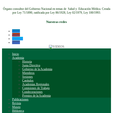
Órgano consultor del Gobierno Nacional en temas de Salud y Educación Médica.
Creada
por Ley 71/1890, ratificada por Ley 86/1928, Ley 02/1979, Ley 100/1993.
Nuestras redes
Seguir
Seguir
Seguir
Seguir
Inicio
Academia
Historia
Junta Directiva
Gobierno de la Academia
Miembros
Sesiones
Capítulos
Academias Regionales
Comisiones de Trabajo
Condecoraciones
Premios de la Academia
Publicaciones
Revista
Museo
Biblioteca