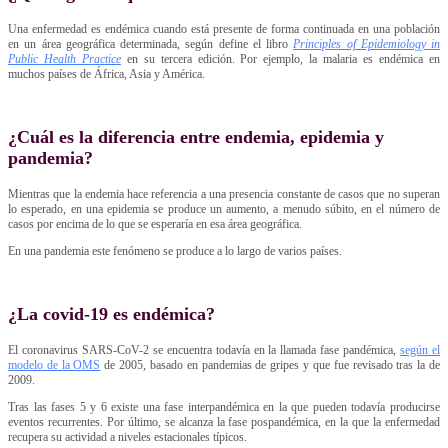
Una enfermedad es endémica cuando está presente de forma continuada en una población
en un área geográfica determinada, según define el libro
Principles of Epidemiology in
Public Health Practice
en su tercera edición. Por ejemplo, la malaria es endémica en
muchos países de África, Asia y América.
¿Cuál es la diferencia entre endemia, epidemia y
pandemia?
Mientras que la endemia hace referencia a una presencia constante de casos que no superan
lo esperado, en una epidemia se produce un aumento, a menudo súbito, en el número de
casos por encima de lo que se esperaría en esa área geográfica.
En una pandemia este fenómeno se produce a lo largo de varios países.
¿La covid-19 es endémica?
El coronavirus SARS-CoV-2 se encuentra todavía en la llamada fase pandémica,
según el
modelo de la OMS
de 2005, basado en pandemias de gripes y que fue revisado tras la de
2009.
Tras las fases 5 y 6 existe una fase interpandémica en la que pueden todavía producirse
eventos recurrentes. Por último, se alcanza la fase pospandémica, en la que la enfermedad
recupera su actividad a niveles estacionales típicos.