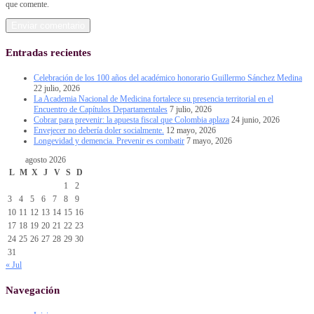
que comente.
Entradas recientes
Celebración de los 100 años del académico honorario Guillermo Sánchez Medina
22 julio, 2026
La Academia Nacional de Medicina fortalece su presencia territorial en el
Encuentro de Capítulos Departamentales
7 julio, 2026
Cobrar para prevenir: la apuesta fiscal que Colombia aplaza
24 junio, 2026
Envejecer no debería doler socialmente.
12 mayo, 2026
Longevidad y demencia. Prevenir es combatir
7 mayo, 2026
agosto 2026
L
M
X
J
V
S
D
1
2
3
4
5
6
7
8
9
10
11
12
13
14
15
16
17
18
19
20
21
22
23
24
25
26
27
28
29
30
31
« Jul
Navegación