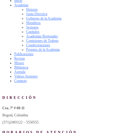
Inicio
Academia
Historia
Junta Directiva
Gobierno de la Academia
Miembros
Sesiones
Capítulos
Academias Regionales
Comisiones de Trabajo
Condecoraciones
Premios de la Academia
Publicaciones
Revista
Museo
Biblioteca
Agenda
Videos-Sesiones
Contacto
DIRECCIÓN
Cra. 7ª # 69-11
Bogotá, Colombia
(571)2493122 – 5550555
HORARIOS DE ATENCIÓN