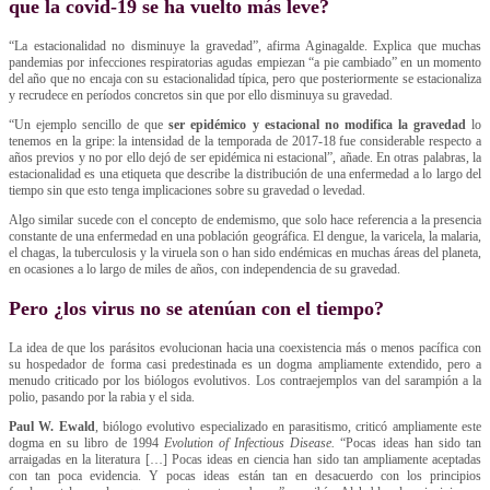
que la covid-19 se ha vuelto más leve?
“La estacionalidad no disminuye la gravedad”, afirma Aginagalde. Explica que muchas
pandemias por infecciones respiratorias agudas empiezan “a pie cambiado” en un momento
del año que no encaja con su estacionalidad típica, pero que posteriormente se estacionaliza
y recrudece en períodos concretos sin que por ello disminuya su gravedad.
“Un ejemplo sencillo de que
ser epidémico y estacional no modifica la gravedad
lo
tenemos en la gripe: la intensidad de la temporada de 2017-18 fue considerable respecto a
años previos y no por ello dejó de ser epidémica ni estacional”, añade. En otras palabras, la
estacionalidad es una etiqueta que describe la distribución de una enfermedad a lo largo del
tiempo sin que esto tenga implicaciones sobre su gravedad o levedad.
Algo similar sucede con el concepto de endemismo, que solo hace referencia a la presencia
constante de una enfermedad en una población geográfica. El dengue, la varicela, la malaria,
el chagas, la tuberculosis y la viruela son o han sido endémicas en muchas áreas del planeta,
en ocasiones a lo largo de miles de años, con independencia de su gravedad.
Pero ¿los virus no se atenúan con el tiempo?
La idea de que los parásitos evolucionan hacia una coexistencia más o menos pacífica con
su hospedador de forma casi predestinada es un dogma ampliamente extendido, pero a
menudo criticado por los biólogos evolutivos. Los contraejemplos van del sarampión a la
polio, pasando por la rabia y el sida.
Paul W. Ewald
, biólogo evolutivo especializado en parasitismo, criticó ampliamente este
dogma en su libro de 1994
Evolution of Infectious Disease.
“Pocas ideas han sido tan
arraigadas en la literatura […] Pocas ideas en ciencia han sido tan ampliamente aceptadas
con tan poca evidencia. Y pocas ideas están tan en desacuerdo con los principios