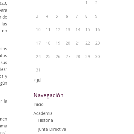
1
2
023,
para
3
4
5
6
7
8
9
n de
 las
10
11
12
13
14
15
16
o no
17
18
19
20
21
22
23
bios
ntos
24
25
26
27
28
29
30
 sus
les”
31
os y
« Jul
egún
Navegación
r la
Inicio
Academia
onen
Historia
gama
Junta Directiva
ps”.