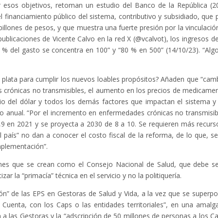
ir esos objetivos, retoman un estudio del Banco de la República (2
l financiamiento público del sistema, contributivo y subsidiado, que 
 billones de pesos, y que muestra una fuerte presión por la vinculació
ublicaciones de Vicente Calvo en la red X (@vcalvot), los ingresos de
0 % del gasto se concentra en 100” y “80 % en 500” (14/10/23). “Alg
 plata para cumplir los nuevos loables propósitos? Añaden que “cam
s crónicas no transmisibles, el aumento en los precios de medicame
ecio del dólar y todos los demás factores que impactan el sistema y
o anual. “Por el incremento en enfermedades crónicas no transmisib
,9 en 2021 y se proyecta a 2030 de 8 a 10. Se requieren más recurs
 país” no dan a conocer el costo fiscal de la reforma, de lo que, s
implementación”.
ciones que se crean como el Consejo Nacional de Salud, que debe se
ar la “primacía” técnica en el servicio y no la politiquería.
ón” de las EPS en Gestoras de Salud y Vida, a la vez que se superp
Cuenta, con los Caps o las entidades territoriales”, en una amal
 a las Gestoras y la “adscripción de 50 millones de personas a los Ca