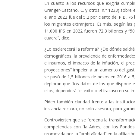
En cuanto a los recursos que exigiría cumpl
Granger-Castaño, C. y otros, n.º 1233) sobre e
el año 2022 fue del 5,2 por ciento del PIB, 76
los migrantes extranjeros. Es más, según las p
11.000 IPS en 2022 fueron 72,3 billones y “5
cuadra”, dice.
¿Lo esclarecerá la reforma? ¿De dónde saldrá
demográficos, la prevalencia de enfermedade
e insumos, el impacto de la inflación, el pr
proyecciones” impelen a un aumento del gast
se pasó de 1,5 billones de pesos en 2016 a 5
deploran que “los datos de los que dispone el
ellos, dependerá “el éxito o el fracaso en su 
Piden también claridad frente a las institu
instancia rectora, no solo asesora, para garantiz
Controvierten que se “ordena la transformaci
competencias con “la Adres, con los Fondos 
promovida por la “ambigüedad” en la afiliación