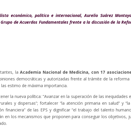
sta económico, político e internacional, Aurelio Suárez Montoy
el Grupo de Acuerdos Fundamentales frente a la discusión de la Ref
tantes, la
Academia Nacional de Medicina, con 17 asociacion
iniones democráticas y autorizadas frente al trámite de la reforma 
 y las estimo de máxima importancia.
ner la nueva política: “Avanzar en la superación de las inequidades e
urales y dispersas”; fortalecer “la atención primaria en salud” y “la
ción financiera” de las EPS y dignificar “el trabajo del talento human
tán en los mecanismos que proponen para conseguir los objetivos, j
ado.