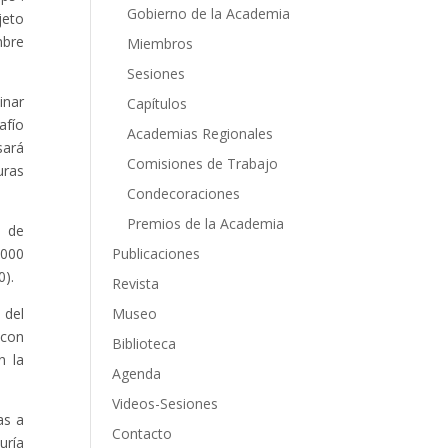
Gobierno de la Academia
jeto
mbre
Miembros
Sesiones
inar
Capítulos
afío
Academias Regionales
sará
Comisiones de Trabajo
uras
Condecoraciones
Premios de la Academia
o de
.000
Publicaciones
0).
Revista
 del
Museo
 con
Biblioteca
n la
Agenda
Videos-Sesiones
as a
Contacto
uría