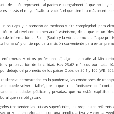
gunta de quién representa al paciente integralmente”, que no hay su
ste es quizás el mayor “salto al vacío”, el que siembra más incertidu
luir los Caps y la atención de mediana y alta complejidad” para elim
ención o “al nivel complementario”. Asimismo, dicen que es un “des
co de Información en Salud (Spuis) y la Adres como ejes”, que preci
lento humano” y un tiempo de transición conveniente para evitar prem
, enfermeras y otros profesionales”, algo que atañe al Ministeri
to y preservación de la calidad. Hay 23,62 médicos por cada 10
 por debajo del promedio de los países Ocde, de 30,1 y 100 (WB, 202
 resiliencia” demostradas en la pandemia, las condiciones de trabajo
se le puede volver a fallar”, por lo que creen “indispensable” contar
mano en entidades públicas y privadas, que no están explícitos e
oral que sea obligatorio.
ados trascienden las críticas superficiales, las propuestas reformist
sector y deben reforzarse con una amplia, activa y vigorosa veed