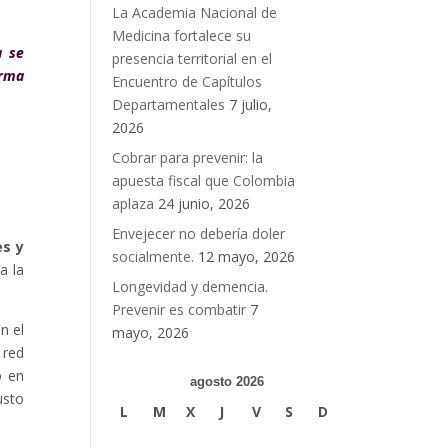
La Academia Nacional de
Medicina fortalece su
a se
presencia territorial en el
orma
Encuentro de Capítulos
Departamentales
7 julio,
2026
Cobrar para prevenir: la
apuesta fiscal que Colombia
aplaza
24 junio, 2026
Envejecer no debería doler
es y
socialmente.
12 mayo, 2026
a la
Longevidad y demencia.
Prevenir es combatir
7
n el
mayo, 2026
 red
o en
agosto 2026
usto
L
M
X
J
V
S
D