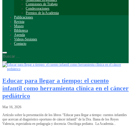
Comisiones de Trabajo
Condecoraciones
Premios de la Academia
Publicaciones
Revista
Museo
Biblioteca
Agenda
Videos-Sesiones
Contacto
Educar para llegar a tiempo: el cuento
infantil como herramienta clínica en el cáncer
pediátrico
Mar 16, 2026
Artículo sobre la presentación de los libros “Educar para llegar a tiempo: cuentos infantiles
que acercan al diagnóstico oportuno de cáncer infantil” de la Dra. Iliana de los Reyes
Valencia, especialista en pedagogía y docencia. Oncóloga pediatra. La Academia...