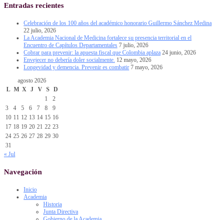
Entradas recientes
Celebración de los 100 años del académico honorario Guillermo Sánchez Medina
22 julio, 2026
La Academia Nacional de Medicina fortalece su presencia territorial en el
Encuentro de Capítulos Departamentales
7 julio, 2026
Cobrar para prevenir: la apuesta fiscal que Colombia aplaza
24 junio, 2026
Envejecer no debería doler socialmente.
12 mayo, 2026
Longevidad y demencia. Prevenir es combatir
7 mayo, 2026
agosto 2026
L
M
X
J
V
S
D
1
2
3
4
5
6
7
8
9
10
11
12
13
14
15
16
17
18
19
20
21
22
23
24
25
26
27
28
29
30
31
« Jul
Navegación
Inicio
Academia
Historia
Junta Directiva
Gobierno de la Academia