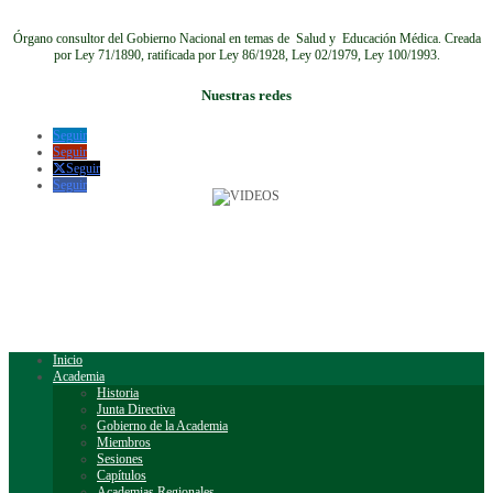
Órgano consultor del Gobierno Nacional en temas de Salud y Educación Médica.
Creada
por Ley 71/1890, ratificada por Ley 86/1928, Ley 02/1979, Ley 100/1993.
Nuestras redes
Seguir
Seguir
Seguir
Seguir
Inicio
Academia
Historia
Junta Directiva
Gobierno de la Academia
Miembros
Sesiones
Capítulos
Academias Regionales