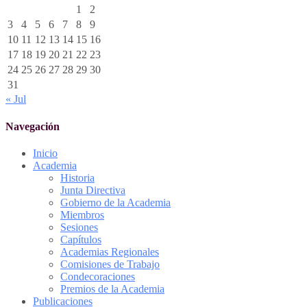
1
2
3
4
5
6
7
8
9
10
11
12
13
14
15
16
17
18
19
20
21
22
23
24
25
26
27
28
29
30
31
« Jul
Navegación
Inicio
Academia
Historia
Junta Directiva
Gobierno de la Academia
Miembros
Sesiones
Capítulos
Academias Regionales
Comisiones de Trabajo
Condecoraciones
Premios de la Academia
Publicaciones