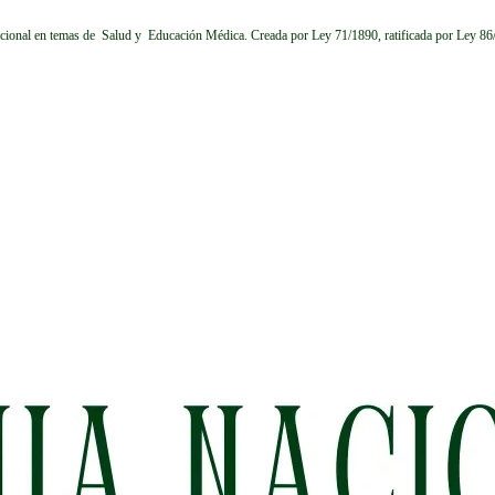
cional en temas de Salud y Educación Médica.
Creada por Ley 71/1890, ratificada por Ley 8