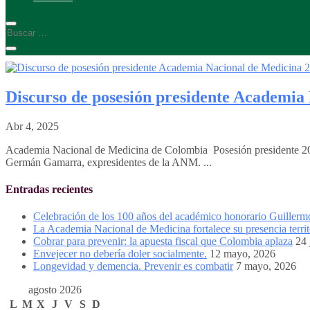
Discurso de posesión presidente Academia 
Abr 4, 2025
Academia Nacional de Medicina de Colombia Posesión presidente 2
Germán Gamarra, expresidentes de la ANM. ...
Entradas recientes
Celebración de los 100 años del académico honorario Guiller
La Academia Nacional de Medicina fortalece su presencia territ
Cobrar para prevenir: la apuesta fiscal que Colombia aplaza
24 
Envejecer no debería doler socialmente.
12 mayo, 2026
Longevidad y demencia. Prevenir es combatir
7 mayo, 2026
agosto 2026
L
M
X
J
V
S
D