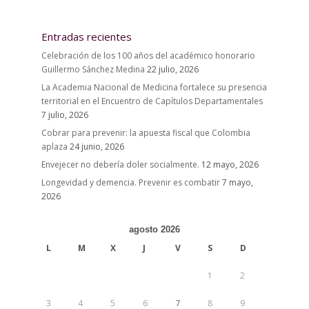
Entradas recientes
Celebración de los 100 años del académico honorario
Guillermo Sánchez Medina
22 julio, 2026
La Academia Nacional de Medicina fortalece su presencia
territorial en el Encuentro de Capítulos Departamentales
7 julio, 2026
Cobrar para prevenir: la apuesta fiscal que Colombia
aplaza
24 junio, 2026
Envejecer no debería doler socialmente.
12 mayo, 2026
Longevidad y demencia. Prevenir es combatir
7 mayo,
2026
agosto 2026
L
M
X
J
V
S
D
1
2
3
4
5
6
7
8
9