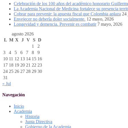
Celebración de los 100 años del académico honorario Guiller
La Academia Nacional de Medicina fortalece su presencia territ
Cobrar para prevenir: la apuesta fiscal que Colombia aplaza
24 
Envejecer no debería doler socialmente.
12 mayo, 2026
Longevidad y demencia. Prevenir es combatir
7 mayo, 2026
agosto 2026
L
M
X
J
V
S
D
1
2
3
4
5
6
7
8
9
10
11
12
13
14
15
16
17
18
19
20
21
22
23
24
25
26
27
28
29
30
31
« Jul
Navegación
Inicio
Academia
Historia
Junta Directiva
Gobierno de la Academia