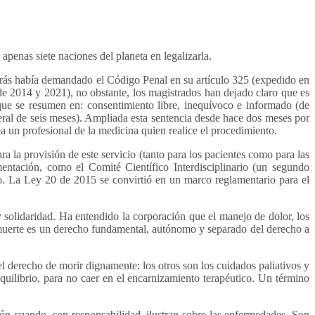
apenas siete naciones del planeta en legalizarla.
 atrás había demandado el Código Penal en su artículo 325 (expedido en
(de 2014 y 2021), no obstante, los magistrados han dejado claro que es
 que se resumen en: consentimiento libre, inequívoco e informado (de
eral de seis meses). Ampliada esta sentencia desde hace dos meses por
a un profesional de la medicina quien realice el procedimiento.
ra la provisión de este servicio (tanto para los pacientes como para las
mentación, como el Comité Científico Interdisciplinario (un segundo
o. La Ley 20 de 2015 se convirtió en un marco reglamentario para el
 solidaridad. Ha entendido la corporación que el manejo de dolor, los
a muerte es un derecho fundamental, autónomo y separado del derecho a
el derecho de morir dignamente: los otros son los cuidados paliativos y
quilibrio, para no caer en el encarnizamiento terapéutico. Un término
ión cuando, con responsabilidad, ilustran sobre las enfermedades. Son