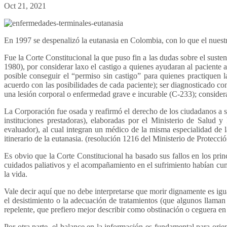
Oct 21, 2021
En 1997 se despenalizó la eutanasia en Colombia, con lo que el nuestro
Fue la Corte Constitucional la que puso fin a las dudas sobre el sust
1980), por considerar laxo el castigo a quienes ayudaran al paciente 
posible conseguir el “permiso sin castigo” para quienes practiquen 
acuerdo con las posibilidades de cada paciente); ser diagnosticado c
una lesión corporal o enfermedad grave e incurable (C-233); considerar
La Corporación fue osada y reafirmó el derecho de los ciudadanos a soli
instituciones prestadoras), elaboradas por el Ministerio de Salud 
evaluador), al cual integran un médico de la misma especialidad de
itinerario de la eutanasia. (resolución 1216 del Ministerio de Protecci
Es obvio que la Corte Constitucional ha basado sus fallos en los pri
cuidados paliativos y el acompañamiento en el sufrimiento habían cum
la vida.
Vale decir aquí que no debe interpretarse que morir dignamente es igua
el desistimiento o la adecuación de tratamientos (que algunos llaman
repelente, que prefiero mejor describir como obstinación o ceguera en 
Por otra parte, el balance en la información es fundamental para ori