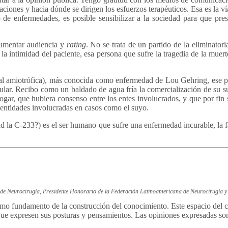
aciones y hacia dónde se dirigen los esfuerzos terapéuticos. Esa es la v
o de enfermedades, es posible sensibilizar a la sociedad para que pre
aumentar audiencia y
rating
. No se trata de un partido de la eliminator
a intimidad del paciente, esa persona que sufre la tragedia de la muerte
ral amiotrófica), más conocida como enfermedad de Lou Gehring, ese pro
cular. Recibo como un baldado de agua fría la comercialización de su su
hogar, que hubiera consenso entre los entes involucrados, y que por fin 
s entidades involucradas en casos como el suyo.
ad la C-233?) es el ser humano que sufre una enfermedad incurable, la 
na de Neurocirugía, Presidente Honorario de la Federación Latinoamericana de Neurocirugía
 fundamento de la construcción del conocimiento. Este espacio del colu
 que expresen sus posturas y pensamientos. Las opiniones expresadas son