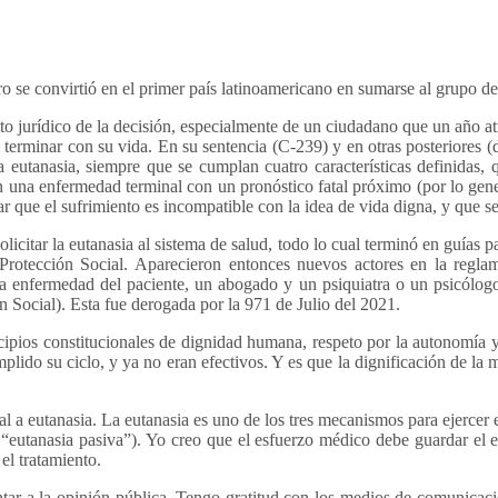
 se convirtió en el primer país latinoamericano en sumarse al grupo de 
ento jurídico de la decisión, especialmente de un ciudadano que un año
a terminar con su vida. En su sentencia (C-239) y en otras posteriores 
la eutanasia, siempre que se cumplan cuatro características definidas,
on una enfermedad terminal con un pronóstico fatal próximo (por lo gen
 que el sufrimiento es incompatible con la idea de vida digna, y que se
citar la eutanasia al sistema de salud, todo lo cual terminó en guías pa
y Protección Social. Aparecieron entonces nuevos actores en la regla
 la enfermedad del paciente, un abogado y un psiquiatra o un psicólog
ón Social). Esta fue derogada por la 971 de Julio del 2021.
ncipios constitucionales de dignidad humana, respeto por la autonomía y
plido su ciclo, y ya no eran efectivos. Y es que la dignificación de l
l a eutanasia. La eutanasia es uno de los tres mecanismos para ejercer 
 “eutanasia pasiva”). Yo creo que el esfuerzo médico debe guardar el e
el tratamiento.
entar a la opinión pública. Tengo gratitud con los medios de comunicac