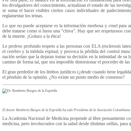
los divulgadores del conocimiento, actualizan el estado de las investig
se suma el hacer visibles ciertos casos individuales de padecimient
reglamentar los temas.
Lo que no puede aceptarse es la información morbosa y cruel para 
debe tratarse como si fuera una “chiva”. Hay que ser respetuosos con l
de la muerte. ¡Golazo a la ética!
Le profeso profundo respeto a las personas con ELA (esclerosis late
el cerebro y la médula espinal, y provoca la pérdida del control mus
nación serían que la dejaran tomar su decisión en la intimidad de su 
camino de forma tal, que sea imposible distorsionar el proceder de la
El gran perdedor de los limbos jurídicos (¿desde cuando tiene legalid
el péndulo de la opinión. ¿No existe un punto medio de consenso?
El doctor Remberto Burgos de la Espriella ha sido Presidente de la Asociación Colombia
La Academia Nacional de Medicina propende al libre pensamiento como
medicina, pero involucrados con la salud desde distintas orillas, para