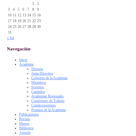
1
2
3
4
5
6
7
8
9
10
11
12
13
14
15
16
17
18
19
20
21
22
23
24
25
26
27
28
29
30
31
« Jul
Navegación
Inicio
Academia
Historia
Junta Directiva
Gobierno de la Academia
Miembros
Sesiones
Capítulos
Academias Regionales
Comisiones de Trabajo
Condecoraciones
Premios de la Academia
Publicaciones
Revista
Museo
Biblioteca
Agenda