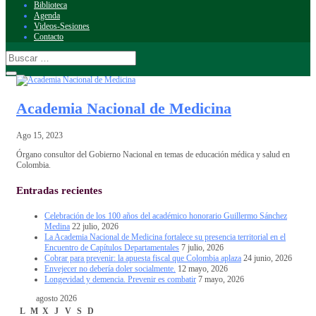
Biblioteca
Agenda
Videos-Sesiones
Contacto
Academia Nacional de Medicina
Ago 15, 2023
Órgano consultor del Gobierno Nacional en temas de educación médica y salud en
Colombia.
Entradas recientes
Celebración de los 100 años del académico honorario Guillermo Sánchez
Medina
22 julio, 2026
La Academia Nacional de Medicina fortalece su presencia territorial en el
Encuentro de Capítulos Departamentales
7 julio, 2026
Cobrar para prevenir: la apuesta fiscal que Colombia aplaza
24 junio, 2026
Envejecer no debería doler socialmente.
12 mayo, 2026
Longevidad y demencia. Prevenir es combatir
7 mayo, 2026
agosto 2026
L
M
X
J
V
S
D