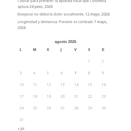
Cobrar para prevenir: la apuesta fiscal que Colombia
aplaza
24 junio, 2026
Envejecer no debería doler socialmente.
12 mayo, 2026
Longevidad y demencia. Prevenir es combatir
7 mayo,
2026
agosto 2026
L
M
X
J
V
S
D
1
2
3
4
5
6
7
8
9
10
11
12
13
14
15
16
17
18
19
20
21
22
23
24
25
26
27
28
29
30
31
« Jul