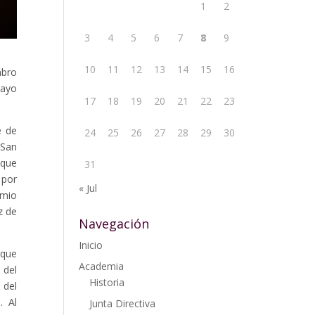
1
2
3
4
5
6
7
8
9
10
11
12
13
14
15
16
mbro
mayo
17
18
19
20
21
22
23
é de
24
25
26
27
28
29
30
 San
 que
31
 por
« Jul
emio
z de
Navegación
Inicio
 que
Academia
 del
Historia
 del
. Al
Junta Directiva