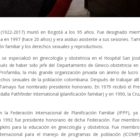
(1922-2017) murió en Bogotá a los 95 años. Fue designado mie
a en 1997 (hace 20 años) y era asiduo asistente a sus sesiones. Ta
ión familiar y los derechos sexuales y reproductivos.
se especializó en ginecología y obstetricia en el Hospital San Jos
ués de haber sido jefe del Departamento de Gineco-obstetricia en
 Profamilia, la más grande organización privada sin ánimo de lucro
echos sexuales de la población colombiana. Después de trabajar allí
Tamayo fue nombrado presidente honorario. En 1979 recibió el Pr
la Pathfinder International (planificación familiar) y en 1990, la Cru
 la Federación Internacional de Planificación Familiar (IPPF), ya
n 1992 fue presidente honorario de dicha Federación. Fue miembro
kins para la educación en ginecología y obstetricia. Fue miembro
nternacional para el manejo de programas de población (ICOMP)