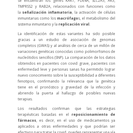
se encuentran los genes KAK1, PDE4A, SLC2A5, AK5,
TMPRSS2 y RAB2A, relacionados con funciones como
la
señalización inflamatoria
, la activación de células
inmunitarias como los
macrófago
s, el metabolismo del
sistema inmunitario y la
replicación viral
.
La identificación de estas variantes ha sido posible
gracias a un estudio de asociación de genomas
completos (GWAS) y al análisis de cerca de un millón de
variaciones genéticas conocidas como polimorfismos de
nucleótidos sencillos (SNP). La comparación de los datos
obtenidos en pacientes con covid grave, pacientes con
enfermedad leve y personas sanas ha permitido lograr
nuevo conocimiento sobre la susceptibilidad a diferentes
fenotipos, confirmando la relevancia que la genética
tiene en el pronóstico y gravedad de la infección y
abriendo la puerta al hallazgo de posibles nuevas
terapias.
Los resultados confirman que las estrategias
terapéuticas basadas en el
reposicionamiento de
fármacos
, es decir, en el uso de medicamentos ya
aplicados a otras enfermedades y que podrían ser
efectivos para tratar la covid, pueden representar una vía